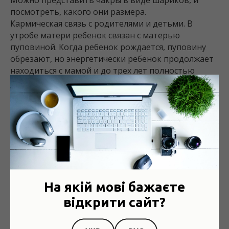
Можно представить чакры в виде шариков, и
посмотреть, какого они размера.
Кармическая связь с родителями и детьми. В
утробе матери ребенок связан с матерью
пуповиной. Когда ребенок рождается, пуповину
обрезают, но энергетически ребенок продолжает
находиться с мамой и до трех лет полностью
находится в биополе своей матери. Поэтому
ребенку полностью передается энергетическое
состояние его матери.
К восемнадцати годам завершается половое
созревание человека и энергетическая пуповина,
объединявшая ребенка с родителями, обрывается.
В этом возрасте у человека происходят
необъяснимые болезненные конфликты с
На якій мові бажаєте
родителями, которые его начинают раздражать.
Эти конфликты являются видимой частью
відкрити сайт?
невидимого процесса отторжения человека от
своих родителей и его вступление в