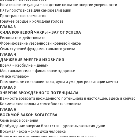
Негативные ситуации – следствие нехватки энергии уверенности
Пять пространств для самореализации
Пространство элементов
Горячее сердце и холодная голова
ГЛАВА 3
СИЛА КОРНЕВОЙ ЧАКРЫ – ЗАЛОГ УСПЕХА
Рисковать и действовать
Формирование уверенности корневой чакры
Семь ступеней фундаментального успеха
ГЛАВА 4
ДВИЖЕНИЕ ЭНЕРГИИ ИЗОБИЛИЯ
Время – изобилие – деньги
Ментальная сила – финансовое здоровье
«Я все успеваю»
Гармоничное состояние тела, души и ума для реализации мечты
ГЛАВА 5
ЭНЕРГИЯ ВРОЖДЁННОГО ПОТЕНЦИАЛА
Важность возврата врожденного потенциала в настоящее, здесь и сейчас
Космические волны и способности человека
ГЛАВА 6
ВОСЬМОЙ ЗАКОН БОГАТСТВА
Семь видов сознания
Пробуждение энергии богатства – уровень развития души
Восьмая чакра – сила духа человека
Выход из под влияния времени через восьмую чакру