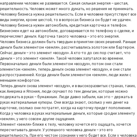
направлении человек не развивается. Самая сильная энергия – шестая,
решительность. Человек может много думать, но решения не принимать.
Человеку бизнеса нужна решительность. Если в человеке присутствуют все
виды энергии, кроме шестой, то в вопросах бизнеса он будет не удачен.
Человеку бизнеса нужен автомобиль, кредитная карточка и телефон.
Бизнесмен едет на автомобиле, договаривается по телефону о сделке, и
перечисляет деньги. Карточка такого человека – это его энергия.
Человек бизнеса должен быть твердым в принятии своих решений. Раньше
деньги были элементом «земля», рассчитывались золотом или бартером.
Сейчас деньги – это элемент «воздух». А кто-то до сих пор считает, что
деньги – это элемент «земля». Такой человек запутался во времени.
Первоначально деньги были элементом «воздух», потом они стали
элементом «земля», теперь деньги снова элемент «воздух», и они стали
распространенней. Когда деньги были элементом «земля», люди жили с
меньшим комфортом.
Теперь деньги снова элемент «воздух», и в высокоразвитых странах, таких,
как Америка и Япония, люди скучают по тем деньгам, которые можно
подержать в руках – бумажным. Люди давно забыли, как это – держать в
руках материальные купюры. Они всегда знают, сколько у них денег на
карточке, сколько они потратят, когда на карточку придет пополнение.
Когда у человека в руках материальные деньги, которые сродни элементу
«земля», у него совсем другие ощущения.
Элемент «земля» ближе к телу, человеку хочется его ощущать, хочется
пересчитывать деньги. У успешного человека деньги – это его
решительность. При его чистом сознании у него будет все. Если у человека