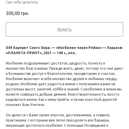
Сам себе целитель
300,00
грн.
Купить
Х49 Харприт Сингх Хира. — «Изобилие через Рейки» — Харьков:
«ПЛАНЕТА-ПРИНТ», 2021 — 148 с., илл..
Изобилие подразумевает достаток, щедрость, полноту и
множество благ в жизни. Прежде всего, денег, потому что они дают
в большинстве доступ к благополучию, процветанию и счастью.
Изобилие включает в себя множество друзей и любимых сердцу
родных. Изобилие даёт радость в жизни с получением ранее не
доступных высот, занятий, хобби и знаний. С изобилием в жизни вы
можете совершать добрые деяния, благотворительность, просто
радоваться жизни. Как к нему прийти, и лучше короткой дорогой
поможет Вам Учитель.
Он делится с Вами своим опытом, достижениями, а главное,
практиками, с которыми вам легко преодолеть все барьеры,
мешающие достигнуть изобилия. С помощью Посвящения и