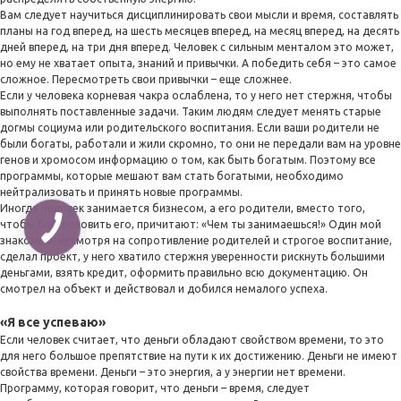
Вам следует научиться дисциплинировать свои мысли и время, составлять
планы на год вперед, на шесть месяцев вперед, на месяц вперед, на десять
дней вперед, на три дня вперед. Человек с сильным менталом это может,
но ему не хватает опыта, знаний и привычки. А победить себя – это самое
сложное. Пересмотреть свои привычки – еще сложнее.
Если у человека корневая чакра ослаблена, то у него нет стержня, чтобы
выполнять поставленные задачи. Таким людям следует менять старые
догмы социума или родительского воспитания. Если ваши родители не
были богаты, работали и жили скромно, то они не передали вам на уровне
генов и хромосом информацию о том, как быть богатым. Поэтому все
программы, которые мешают вам стать богатыми, необходимо
нейтрализовать и принять новые программы.
Иногда человек занимается бизнесом, а его родители, вместо того,
чтобы благословить его, причитают: «Чем ты занимаешься!» Один мой
знакомый, несмотря на сопротивление родителей и строгое воспитание,
сделал проект, у него хватило стержня уверенности рискнуть большими
деньгами, взять кредит, оформить правильно всю документацию. Он
смотрел на объект и действовал и добился немалого успеха.
«Я все успеваю»
Если человек считает, что деньги обладают свойством времени, то это
для него большое препятствие на пути к их достижению. Деньги не имеют
свойства времени. Деньги – это энергия, а у энергии нет времени.
Программу, которая говорит, что деньги – время, следует