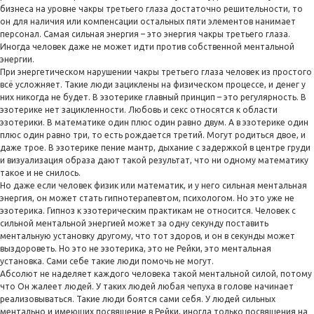
бизнеса на уровне чакры третьего глаза достаточно решительности, то
он для наличия или компенсации остальных пяти элементов нанимает
персонал. Самая сильная энергия – это энергия чакры третьего глаза.
Иногда человек даже не может идти против собственной ментальной
энергии.
При энергетическом нарушении чакры третьего глаза человек из простого
всё усложняет. Такие люди зациклены на физическом процессе, и денег у
них никогда не будет. В эзотерике главный принцип – это регулярность. В
эзотерике нет зацикленности. Любовь и секс относятся к области
эзотерики. В математике один плюс один равно двум. А в эзотерике один
плюс один равно три, то есть рождается третий. Могут родиться двое, и
даже трое. В эзотерике пение мантр, дыхание с задержкой в центре груди
и визуализация образа дают такой результат, что ни одному математику
такое и не снилось.
Но даже если человек физик или математик, и у него сильная ментальная
энергия, он может стать гипнотерапевтом, психологом. Но это уже не
эзотерика. Гипноз к эзотерическим практикам не относится. Человек с
сильной ментальной энергией может за одну секунду поставить
ментальную установку другому, что тот здоров, и он в секунды может
выздороветь. Но это не эзотерика, это не Рейки, это ментальная
установка. Сами себе такие люди помочь не могут.
Абсолют не наделяет каждого человека такой ментальной силой, потому
что Он жалеет людей. У таких людей любая чепуха в голове начинает
реализовываться. Такие люди боятся сами себя. У людей сильных
ментально и имеющих посвящение в Рейки, иногда только посвящения на