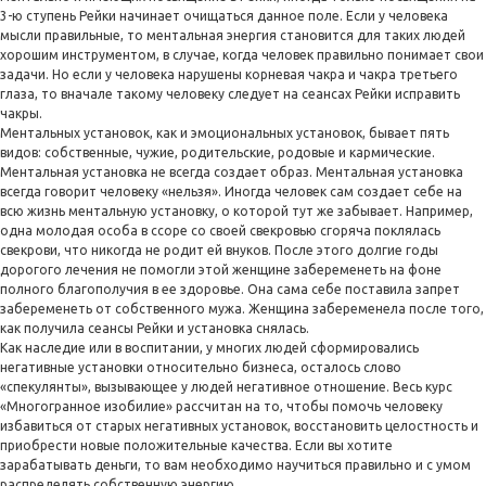
3-ю ступень Рейки начинает очищаться данное поле. Если у человека
мысли правильные, то ментальная энергия становится для таких людей
хорошим инструментом, в случае, когда человек правильно понимает свои
задачи. Но если у человека нарушены корневая чакра и чакра третьего
глаза, то вначале такому человеку следует на сеансах Рейки исправить
чакры.
Ментальных установок, как и эмоциональных установок, бывает пять
видов: собственные, чужие, родительские, родовые и кармические.
Ментальная установка не всегда создает образ. Ментальная установка
всегда говорит человеку «нельзя». Иногда человек сам создает себе на
всю жизнь ментальную установку, о которой тут же забывает. Например,
одна молодая особа в ссоре со своей свекровью сгоряча поклялась
свекрови, что никогда не родит ей внуков. После этого долгие годы
дорогого лечения не помогли этой женщине забеременеть на фоне
полного благополучия в ее здоровье. Она сама себе поставила запрет
забеременеть от собственного мужа. Женщина забеременела после того,
как получила сеансы Рейки и установка снялась.
Как наследие или в воспитании, у многих людей сформировались
негативные установки относительно бизнеса, осталось слово
«спекулянты», вызывающее у людей негативное отношение. Весь курс
«Многогранное изобилие» рассчитан на то, чтобы помочь человеку
избавиться от старых негативных установок, восстановить целостность и
приобрести новые положительные качества. Если вы хотите
зарабатывать деньги, то вам необходимо научиться правильно и с умом
распределять собственную энергию.