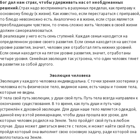
Бог дал нам страх, чтобы удерживать нас от необдуманных
решений.
Страх надо воспринимать в разумных пределах, как приправу к
основному блюду (к жизни). Как известно, если перестараться с приправой,
то блюдо невозможно есть. Аналогично и в жизни, если страх является
преобладающим чувством, то очень сложно жить. Человек в своей жизни
должен самореализоваться.
В реализации у него есть семь ступеней. Каждая семья находится на
определенном уровне своего развития. Если семья находится на шестом
уровне развития, значит, человек уже отработал пять нижних уровней.
Если семья находится на пятом уровне развития, значит, отработаны
четыре уровня. Семейная эволюция так устроена, что один человек тянет
в развитии за собой другого.
Эволюция человека
Эволюция у каждого человека индивидуальна. С точки зрения эзотерики у
человека есть физическое тело, видимое нами, есть чакры и тонкие тела,
которые не видны.
У тела свой путь эволюции, у души свой путь. Путь тела всегда направлен к
окончанию существования. В то время, как путь души и путь чакр
устремлён к духовной эволюции. Для души наше тело является одеждой,
данной ему в этой реинкарнации, чтобы душа прошла все уроки, для
которых человек родился на Земле. Тело пройдёт свой путь в любом
случае. Душа может двигаться вместе с телом, и может найти свой путь,
пройдя который она выполнит свою основную задачу, ради которой она
воплотилась на Земле.