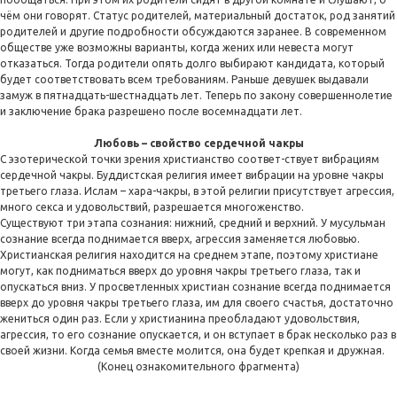
чём они говорят. Статус родителей, материальный достаток, род занятий
родителей и другие подробности обсуждаются заранее. В современном
обществе уже возможны варианты, когда жених или невеста могут
отказаться. Тогда родители опять долго выбирают кандидата, который
будет соответствовать всем требованиям. Раньше девушек выдавали
замуж в пятнадцать-шестнадцать лет. Теперь по закону совершеннолетие
и заключение брака разрешено после восемнадцати лет.
Любовь – свойство сердечной чакры
С эзотерической точки зрения христианство соответ-ствует вибрациям
сердечной чакры. Буддистская религия имеет вибрации на уровне чакры
третьего глаза. Ислам – хара-чакры, в этой религии присутствует агрессия,
много секса и удовольствий, разрешается многоженство.
Существуют три этапа сознания: нижний, средний и верхний. У мусульман
сознание всегда поднимается вверх, агрессия заменяется любовью.
Христианская религия находится на среднем этапе, поэтому христиане
могут, как подниматься вверх до уровня чакры третьего глаза, так и
опускаться вниз. У просветленных христиан сознание всегда поднимается
вверх до уровня чакры третьего глаза, им для своего счастья, достаточно
жениться один раз. Если у христианина преобладают удовольствия,
агрессия, то его сознание опускается, и он вступает в брак несколько раз в
своей жизни. Когда семья вместе молится, она будет крепкая и дружная.
(Конец ознакомительного фрагмента)