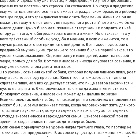
корабле. Я сделал ему диагностику и определил, что у него проблемы с
кровью из-за постоянного стресса. Он согласился. Но когда я предложил
ему жениться, выяснилось, что он живёт в гражданском браке, его ребёнку
четыре года, и его гражданская жена опять беременна. Жениться он не
может, потому что нет денег, нет карьерного роста. У него в карме было
много денег. Нужно было дать женщине статус жены и получить от неё
опору для того, чтобы реализовать деньги в жизни. Но он сказал, что у
него трёхэтажный особняк, усадьба и машина, и если он женится, то в
случае развода это всё придётся с ней делить. Вот такое недоверие к
преданной ему женщине. Уровень его сознания был на первой чакре, это
уровень самовыживания. Он, имея жену и имея детей, живёт на первой
чакре, только для себя. Вот так у человека иногда опускается сознание, и
ему уже нелегко снова двигаться вверх.
Это уровень сознания сытой собаки, которая получив лишнюю пищу, роет
яму и закапывает еду про запас. Животные потом забывают, где они
спрятали пищу, но у них существует страх, что пища завтра закончится и
нужно её спрятать. В человеческом теле иногда животные инстинкты
блокируют сознание, и человек не может идти дальше по жизни.
Если человек так любит себя, то никакой речи о семей-ных отношениях не
может быть. А семья возникает тогда, когда человек хочет жить для кого-
то, за кем-то ухаживать, кому-то служить, и кто-то ему хочет служить.
Отсюда энергетически и зарождается семья. С энергетической точ-ки
зрения отсюда начинает происходить энергообмен.
Если семья формируется на уровне чакры третьего глаза, то партнер не
только делает предложение. В их союзе существует взаимопонимание. Но