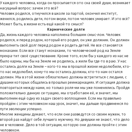
У каждого человека, когда он просыпается ото сна своей души, возникает
насущный вопрос: зачем это всё?
Человек родился, отмучился в школе за партой, окончил институт,
женился, родились дети, потом внуки, потом человек умирает. И это всё?
Может быть, в жизни есть ещё какой-то смысл?
Кармические долги
Да, жизнь каждого человека наполнена большим смыс-лом. Человек
родился, и перед родом, который его родил, он уже должник. Он должен
выполнить свой долг перед родом и родить детей. Не все становятся
монахами. Если все станут монахами, то человеческий род на Земле
прекра-тит своё существование. Кроме того, если бы у каждого из нас не
было кармы, мы бы на Земле не родились, а жили бы где-то в раю. У нас
остались долги на Земле – кого-то мы в прошлой жизни недолюбили, кто-
то нас недолюбил, кому-то мы остались должны, кто-то нам остался
должен. Мы в этой жизни обязательно должны встретиться с людьми, с
душами которых общались в прошлых реинкарнациях. И ситуация должна
повториться между нами, но только роля-ми мы уже поменялись. Пройдя
положительно данную си-туацию, мы отработаем её, и значит, мы
выполним ещё одну из задач своего воплощения. Если мы правильно
пройдём с этим человеком наш урок, значит, мы дальше продвинемся по
пути эволюции успешно.
Многие женщины думают, что если они разведутся со своим мужем, то
второй раз найдут себе лучшего мужчину. Но девушки не знают, что дело
не в человеке. Дело в той ситуации, которую они должны пройти с этим
человеком.