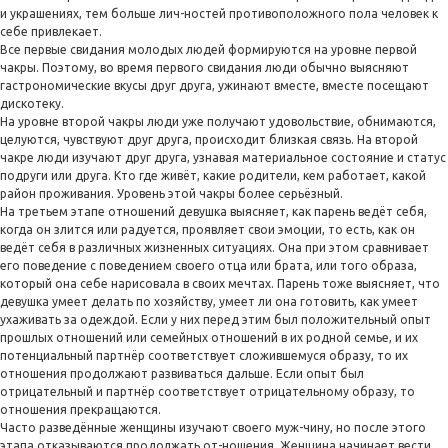
и украшениях, тем больше лич-ностей противоположного пола человек к
себе привлекает.
Все первые свидания молодых людей формируются на уровне первой
чакры. Поэтому, во время первого свидания люди обычно выясняют
гастрономические вкусы друг друга, ужинают вместе, вместе посещают
дискотеку.
На уровне второй чакры люди уже получают удовольствие, обнимаются,
целуются, чувствуют друг друга, происходит близкая связь. На второй
чакре люди изучают друг друга, узнавая материальное состояние и статус
подруги или друга. Кто где живёт, какие родители, кем работает, какой
район проживания. Уровень этой чакры более серьёзный.
На третьем этапе отношений девушка выясняет, как парень ведёт себя,
когда он злится или радуется, проявляет свои эмоции, то есть, как он
ведёт себя в различных жизненных ситуациях. Она при этом сравнивает
его поведение с поведением своего отца или брата, или того образа,
который она себе нарисовала в своих мечтах. Парень тоже выясняет, что
девушка умеет делать по хозяйству, умеет ли она готовить, как умеет
ухаживать за одеждой. Если у них перед этим был положительный опыт
прошлых отношений или семейных отношений в их родной семье, и их
потенциальный партнёр соответствует сложившемуся образу, то их
отношения продолжают развиваться дальше. Если опыт был
отрицательный и партнёр соответствует отрицательному образу, то
отношения прекращаются.
Часто разведённые женщины изучают своего муж-чину, но после этого
этапа отказываются продолжать от-ношения. Женщина начинает вести