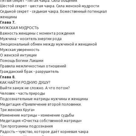
Пятый секрет - пятая чакра. Сила общения
Шестой секрет - шестая чакра. Сила женской мудрости
Седьмой секрет - седьмая чакра. Божественный потенциал
женщины
Глава 7.
МУЖСКАЯ МУДРОСТЬ
Важность женщины с момента рождения
Мужчина – носитель энергии рода
Эмоциональный обмен между мужчиной и женщиной
Мужская уверенность
О женской интуиции
Помощь Богини Лакшми
Правила межличностных отношений
Гражданский брак - разрушитель
Глава 8.
КАК НАЙТИ РОДНУЮ ДУШУ?
Выйти замуж не сложно. А что потом?
Человек - часть природы
Подсознательные матрицы мужчины и женщины
Медитация «Привлечение второй половинки.
Три женских Круга»
Изменение матрицы – изменение судьбы
Медитация «Очистка собственной матрицы»
Три программы подсознания
Радость – чувство, которое даёт корневая чакра