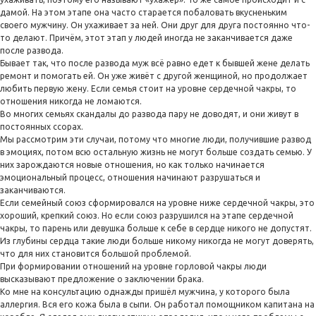
дамой. На этом этапе она часто старается побаловать вкусненьким
своего мужчину. Он ухаживает за ней. Они друг для друга постоянно что-
то делают. Причём, этот этап у людей иногда не заканчивается даже
после развода.
Бывает так, что после развода муж всё равно едет к бывшей жене делать
ремонт и помогать ей. Он уже живёт с другой женщиной, но продолжает
любить первую жену. Если семья стоит на уровне сердечной чакры, то
отношения никогда не ломаются.
Во многих семьях скандалы до развода пару не доводят, и они живут в
постоянных ссорах.
Мы рассмотрим эти случаи, потому что многие люди, получившие развод
в эмоциях, потом всю остальную жизнь не могут больше создать семью. У
них зарождаются новые отношения, но как только начинается
эмоциональный процесс, отношения начинают разрушаться и
заканчиваются.
Если семейный союз сформировался на уровне ниже сердечной чакры, это
хороший, крепкий союз. Но если союз разрушился на этапе сердечной
чакры, то парень или девушка больше к себе в сердце никого не допустят.
Из глубины сердца такие люди больше никому никогда не могут доверять,
что для них становится большой проблемой.
При формировании отношений на уровне горловой чакры люди
высказывают предложение о заключении брака.
Ко мне на консультацию однажды пришёл мужчина, у которого была
аллергия. Вся его кожа была в сыпи. Он работал помощником капитана на