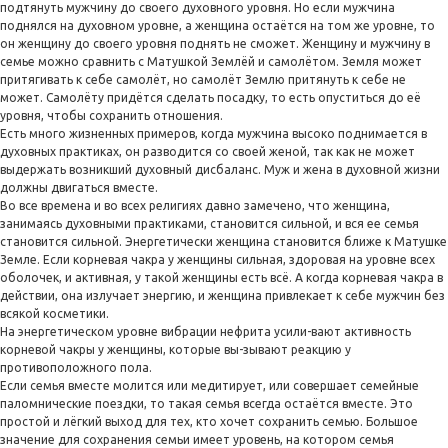
подтянуть мужчину до своего духовного уровня. Но если мужчина
поднялся на духовном уровне, а женщина остаётся на том же уровне, то
он женщину до своего уровня поднять не сможет. Женщину и мужчину в
семье можно сравнить с Матушкой Землёй и самолётом. Земля может
притягивать к себе самолёт, но самолёт Землю притянуть к себе не
может. Самолёту придётся сделать посадку, то есть опуститься до её
уровня, чтобы сохранить отношения.
Есть много жизненных примеров, когда мужчина высоко поднимается в
духовных практиках, он разводится со своей женой, так как не может
выдержать возникший духовный дисбаланс. Муж и жена в духовной жизни
должны двигаться вместе.
Во все времена и во всех религиях давно замечено, что женщина,
занимаясь духовными практиками, становится сильной, и вся ее семья
становится сильной. Энергетически женщина становится ближе к Матушке
Земле. Если корневая чакра у женщины сильная, здоровая на уровне всех
оболочек, и активная, у такой женщины есть всё. А когда корневая чакра в
действии, она излучает энергию, и женщина привлекает к себе мужчин без
всякой косметики.
На энергетическом уровне вибрации нефрита усили-вают активность
корневой чакры у женщины, которые вы-зывают реакцию у
противоположного пола.
Если семья вместе молится или медитирует, или совершает семейные
паломнические поездки, то такая семья всегда остаётся вместе. Это
простой и лёгкий выход для тех, кто хочет сохранить семью. Большое
значение для сохранения семьи имеет уровень, на котором семья