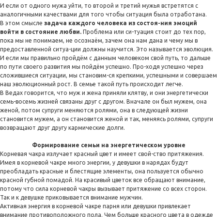
И если от одного мужа уйти, то второй и третий мужья встретятся с
аналогичными качествами для того чтобы ситуация была отработана.
В этом смысле
задача каждого человека из состоя-ния эмоций
войти в состояние любви.
Проблема или си-туация стоит до тех пор,
пока мы не понимаем, не осознаём, зачем она нам дана и чему мы в
предоставленной ситуа-ции должны научится. Это называется эволюция.
И если мы правильно пройдём с данным человеком свой путь, то дальше
по пути своего развития мы пойдём успешно. Про-ходя успешно через
сложившиеся ситуации, мы становим-ся крепкими, успешными и совершаем
наш эволюционный рост. В семье такой путь происходит легче.
В Ведах говорится, что муж и жена приняли клятву, и они энергетически
семь-восемь жизней связаны друг с другом. Вначале он был мужем, она
женой, потом супруги меняются ролями, она в следующей жизни
становится мужем, а он становится женой и так, меняясь ролями, супруги
возвращают друг другу кармические долги.
Формирование семьи на энергетическом уровне
Корневая чакра излучает красный цвет и имеет свой-ство притяжения.
Имея в корневой чакре много энергии, у девушки в нарядах будут
преобладать красные и блестящие элементы, она пользуется обычно
красной губной помадой. На красивый цветок все обращают внимание,
потому что сила корневой чакры вызывает притяжение со всех сторон.
Так и к девушке приковывается внимание мужчин.
Активная энергия в корневой чакре парня или девушки привлекает
внимание противоположного пола. Чем больше красного цвета в одежде