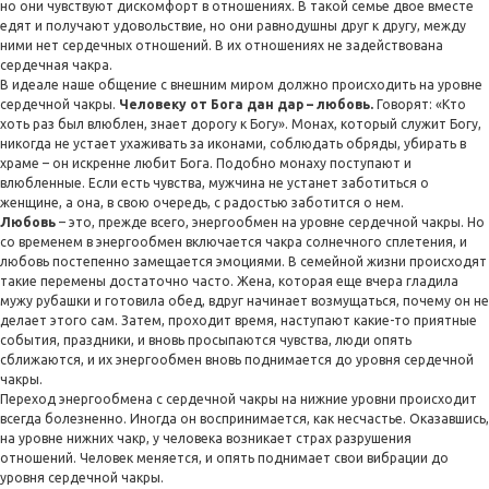
но они чувствуют дискомфорт в отношениях. В такой семье двое вместе
едят и получают удовольствие, но они равнодушны друг к другу, между
ними нет сердечных отношений. В их отношениях не задействована
сердечная чакра.
В идеале наше общение с внешним миром должно происходить на уровне
сердечной чакры.
Человеку от
Бога дан дар – любовь.
Говорят: «Кто
хоть раз был
влюблен, знает дорогу к Богу». Монах, который служит Богу,
никогда не устает ухаживать за иконами, соблюдать обряды, убирать в
храме – он искренне любит Бога. Подобно монаху поступают и
влюбленные. Если есть чувства, мужчина не устанет заботиться о
женщине, а она, в свою очередь, с радостью заботится о нем.
Любовь
– это, прежде всего, энергообмен на
уровне сердечной чакры. Но
со временем в энергообмен включается чакра солнечного сплетения, и
любовь постепенно замещается эмоциями. В семейной жизни происходят
такие перемены достаточно часто. Жена, которая еще вчера гладила
мужу рубашки и готовила обед, вдруг начинает возмущаться, почему он не
делает этого сам. Затем, проходит время, наступают какие-то приятные
события, праздники, и вновь просыпаются чувства, люди опять
сближаются, и их энергообмен вновь поднимается до уровня сердечной
чакры.
Переход энергообмена с сердечной чакры на нижние уровни происходит
всегда болезненно. Иногда он воспринимается, как несчастье. Оказавшись,
на уровне нижних чакр, у человека возникает страх разрушения
отношений. Человек меняется, и опять поднимает свои вибрации до
уровня сердечной чакры.