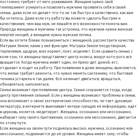
постоянно требует от него ухаживания. Женщине нужно свой
темперамент усмирить и позволить мужчине проявлять себя в своей
семье, даже если он делает что-то не так быстро и качественно, как вам
бы хотелось. Даже если эту работу вы можете сделать быстрее и
качественнее, чем ваш муж, не лишайте его возможности помочь вам.
Природа женщины и мужчины так устроена, что мужчине нужна женская
энергия эмоций, а женщине нужна мужская логика.
Если вы хотите ближе познакомиться с женщиной, рассмотрите качества
Матушки Земли, какие у неё функ-ции. Матушка Земля плодотворная,
терпеливая, щедрая, всех кормит, поит, исцеляет. Если сравнить семью с
коле-сом, то женщина представляет центр колеса, вокруг кото-рого всё
вращается. Когда мужчина живёт один, он прихо-дит домой, ест,
отдыхает и ходит на работу. При появлении в доме женщины, выясняется,
что жилье требует ремонта, что нужно менять сантехнику, что бытовая
техника устарела и так далее. Всё начинает двигаться, вращаться,
обновляться, наполняться.
Семья возникает при появлении центра. Семья сохраняется тогда, когда
центр притяжения сильный. Если у женщины возникают проблемы в семье,
она вспоминает о своих эзотерических способностях, чи-тает духовную
литературу, в интернете выискивает интере-сующую её информацию, идёт
в церковь, молится, медитирует. Женщина, осознанно или неосознанно,
набирает силу своего притяжения, осознанно или неосознанно, двигается
по этому пути.
Если женщина на своём пути поднялась высоко, мужчина, осознанно или
неосознанно, поднимается до её уровня. Женщина имеет силу, чтобы