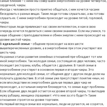
самые близкие – с ними мы совер-шаем энергообмен на уровне четвёртой,
сердечной, чакры.
Иногда с человеком просто приятно общаться, с ним хочется часами
беседовать о разных вещах. Такие люди готовы слушать вас, а вы готовы
слушать их. С ними энергообмен происходит на уровне пятой, горловой,
чакры.
Некоторые люди привлекают нас своим интеллектом, и нам в свою
очередь хочется поделиться с ними своими знаниями. Если мы учимся, то
наше общение с преподавателями и обмен энергии с ними происходят на
уровне шестой чакры.
В
идеальной семье
– общение происходит на всех
шести
вышеперечисленных уровнях, а в энергообмене при этом участвуют все
шесть чакр.
На разных этапах развития семейных отношений пре-обладает тот или
иной энергообмен. Так молодая семья, состоящая из двух человек, часто
посещает рестораны, клубы, общается с друзьями. В такой семье в
энергообмене уча-ствуют в основном первая и вторая чакры. Это
нормально для молодой семьи, от общения друг с другом люди долж-ны
получать удовольствие. В этой семье уже присутствует понятие «мы», но
если впоследствии их энергообмен даль-ше первых двух чакр не
происходит, а остальная энергия блокируется, то семью ждут проблемы.
Если общение двух людей остается на уровне второй чакры, то выгладив
мужу рубашку, женщина спрашивает: «Что мне за это будет?» Такие
отношения строятся на уровне торговли.
На первый взгляд в семье все нормально, люди не ругаются, не ссорятся,