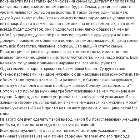
пока на этих пяти этапах формирования семьи существует блок хотя бы
на одном этапе, взаимопонимания не будет. Семьи, достигшие такого
уровня, являются большой редкостью. В такой семье один подумал,
другой уже знает о чём. В таких семьях полная гармония на уровне всех
пяти чакр. А если в семье полная гармония на пяти элементах, то в доме
всегда будет достаток, они с удовольствием легко общаются между
собой, у супругов душевное равновесие, служение друг другу и полное
доверие, правильное общение и полное взаимопонимание. В такой семье
есть всё: богатство, уважение, роскошь. Это высший статус семьи.
Пара, встречающаяся на уровне чакры третьего глаза, имеет полное
взаимопонимание. Деньги у них появляются легко, их не надо искать. Если
на каком-то уровне понимание нарушается, вся жизнь рушится.
Одна семейная пара открыла свой семейный бизнес. Супруги стали
бизнес-партнёрами, как двое мужчин, с оди-наковыми возможностями. Им
обоим стало скучно в семье. Они развелись, и бизнес тоже разрушился,
потому что он был основан на общем союзе. Почему так произошло?
Потому что природа мужчины требует ухаживания за кем-то, иначе ему
скучно. А природа женщины устроена так, чтобы за ней ухаживали. Если
женщина уверенная, успешная, ни в чём не нуждается, как мужчина может
за ней ухаживать? У неё просто нет на него времени. И женщина остаётся
одна.
Из этого следует сделать такой вывод: какой бы преуспевающей женщина
ни была, она должна всегда оставаться женщиной.
Если дома мужчине не оставляют возможности для ухаживания, он
начинает ухаживать за кем-то «на стороне», потому что его природа