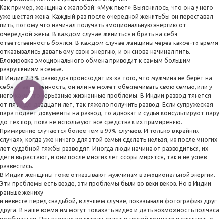
Как пример, женщина с жалобой: «Муж пьёт». Выяснилось, что она у него
уже шестая жена. Каждый раз после очередной женитьбы он переставал
пить, потому что начинал получать эмоциональную энергию от
очередной жены. В каждом случае жениться и брать на себя
ответственность боялся. В каждом случае женщины через какое-то время
отказывались давать ему свою энергию, и он снова начинал пить.
Блокировка эмоционального обмена приводит к самым большим
разрушениям в семье.
В Индии 2-3% разводов происходят из-за того, что мужчина не берёт на
себя ответственность, он или не может обеспечивать свою семью, или у
него какие-то серьёзные жизненные проблемы. В Индии развод тянется
от пяти до двадцати лет, так тяжело получить развод. Если супружеская
пара подаёт документы на развод, то адвокат и судья консультируют пару
до тех пор, пока не используют все средства к их примирению.
Примирение случается более чем в 90% случаев. И только в крайних
случаях, когда уже ничего для этой семьи сделать нельзя, их после многих
лет судебной тяжбы разводят. Иногда люди начинают разводиться, их
дети вырастают, и они после многих лет ссоры мирятся, так и не успев
развестись.
В Индии женщины тоже отказывают мужчинам в эмоциональной энергии.
Эти проблемы есть везде, эти проблемы были во веки веков. Но в Индии
раньше жениху
и невесте перед свадьбой, в лучшем случае, показывали фотографию друг
друга. В наше время им могут показать видео и дать возможность полчаса
пообщаться. При этом их родители сидят в другой комнате и слушают, о