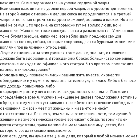
находится. Семья зарождается на уровне сердечной чакры.
Если семья находится на уровне первой чакры, это уровень притяжения.
На второй чакре отношения дальше секса не продвигаются. На третьей
чакре отношения стро-ятся на уровне эмоций, хороших и плохих. Но это
ещё не семья. Это уровни, на которых живут не только люди, но и
животные. Животные тоже совокупляются и размножаются. У животных
тоже бурлят эмоции, например, все наблю-дали поединки самцов
животных (котов, собак), которые сопровождаются бурными эмоциями и
воплями при выяс-нении отношений.
Людям отношения на этих уровнях тоже даны и, зна-чит, отношения
должны быть здоровыми. В гражданских браках большинство семейных
союзов не доходят до официального статуса. Что при этом происходит
на энергетическом уровне?
Молодые люди познакомились и решили жить вместе. Их энергии
объединились и у мужчины дела значительно улучшились. Либо в бизнесе
его доходы повысились, либо
в карьерном росте у него повысилась должность, зарплата. Проходит
определённое время, мужчина женщине не делает предложения вступить
в брак, потому что его устраивают такие безответственные свободные
отношения. Он всё имеет от женщины и ни за что не несёт
ответственности. Для него, чем меньше ответственности, тем лучше. У
женщины на энергетическом уровне возникает обида, потому что ей
нужен статус жены, права на жильё и материальное имущество, без
которого создать семью невозможно.
Если есть дети, им нужен отец, а не дядя, который в любой момент может