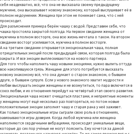
себя неадекватно, всё, что она не высказала своему предыдущему
мужчине, она высказывает новому знакомому, который выслушивает её в
полном недоумении. Женщина при этом не понимает сама, что с ней
происходит.
Для разъяснения примера берём чашку с водой. Представим себе, что
чашка простояла закрытой полгода. На первом свидании женщина от
мужчины в полном восторге, она всю жизнь мечтала о таком. На втором
свидании восторг усиливается, мужчина в полном восторге.
А на третьем свидании открывается эмоциональная чаша, полная
отрицательных эмоций после предыдущей связи, которая полгода была
закрыта. И все эмоции выплескиваются на нового партнера.
Для того чтобы наполнить чашу новыми эмоциями, нужно вылить оттуда
всю накопившуюся грязь. Женщине для этого потребуется высказать
новому знакомому всё, что она думает о старом знакомом, о бывшем
друге, о бывшем супруге. Если у нового знакомого хватит мудрости и
любви выслушать эмоции женщины и не возмутиться, то пара включится в
союз любви, и их отношения перейдут на четвёртый этап своего развития.
Эмоциональная чаша может очищаться пластами, и неприятные моменты
у женщины могут ещё несколько раз повторяться, но потом новые
положительные эмоции заполнят чашу и старая рана у неё заживет.
Как только эмоциональные игры сыграли свою роль в отношениях,
завязываются игры доверия. Когда любой мужчина или женщина
наполняются сердечными вибрациями, происходят уникальные вещи,
которые до сих пор учёные не могут пояснить. Ему хочется за дамой
ухаживать, поэтому его называют «ухажёр». То же самое происходит и с