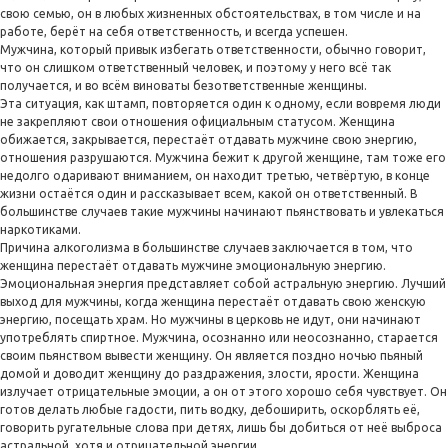
свою семью, он в любых жизненных обстоятельствах, в том числе и на
работе, берёт на себя ответственность, и всегда успешен.
Мужчина, который привык избегать ответственности, обычно говорит,
что он слишком ответственный человек, и поэтому у него всё так
получается, и во всём виноваты безответственные женщины.
Эта ситуация, как штамп, повторяется один к одному, если вовремя люди
не закрепляют свои отношения официальным статусом. Женщина
обижается, закрывается, перестаёт отдавать мужчине свою энергию,
отношения разрушаются. Мужчина бежит к другой женщине, там тоже его
недолго одаривают вниманием, он находит третью, четвёртую, в конце
жизни остаётся один и рассказывает всем, какой он ответственный. В
большинстве случаев такие мужчины начинают пьянствовать и увлекаться
наркотиками.
Причина алкоголизма в большинстве случаев заключается в том, что
женщина перестаёт отдавать мужчине эмоциональную энергию.
Эмоциональная энергия представляет собой астральную энергию. Лучший
выход для мужчины, когда женщина перестаёт отдавать свою женскую
энергию, посещать храм. Но мужчины в церковь не идут, они начинают
употреблять спиртное. Мужчина, осознанно или неосознанно, старается
своим пьянством вывести женщину. Он является поздно ночью пьяный
домой и доводит женщину до раздражения, злости, ярости. Женщина
излучает отрицательные эмоции, а он от этого хорошо себя чувствует. Он
готов делать любые гадости, пить водку, дебоширить, оскорблять её,
говорить ругательные слова при детях, лишь бы добиться от неё выброса
астральной, хотя и отрицательной энергии.