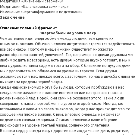
Медитация «Жизненный стержень»
Медитация «Балансировка семи чакр»
Изменение энергоинформации в подсознании
Заключение
Ознакомительный фрагмент
Энергообмен на уровне чакр
Чем активнее идет энергообмен между людьми, тем крепче их
взаимоотношения. Обычно, человек интуитивно стремится задействовать
все свои чакры. Поэтому в нашей жизни существует множество
разнообразных занятий, увлечений. Так, например, с одними друзьями мы
любим ходить в рестораны, есть друзья, которые вкусно готовят, и мы к
ним с удовольствием ходим в гости на обед. С близкими по духу людьми
мы с удовольствием общаемся на уровне интересов. Если друзья
ассоциируются у нас, прежде всего, с застольем, то наша дружба с ними не
выходит за пределы первой чакры.
Среди наших знакомых могут быть люди, которые пробуждают в нас
сексуальные желания и половые инстинкты или настраивают нас на
романтический лад. Порой, они сами не осознают этого. Такие люди
совершают с нами энергообмен на уровне второй чакры. Иногда, мы
вспоминаем о каком-то своем знакомом, когда у нас происходит что-то
хорошее или плохое в жизни. С ним, в первую очередь, нам хочется
поделиться своими эмоциями. С таким человеком наше общение
происходит на уровне третьей чакры, солнечного сплетения.
В нашем сердце всегда живут дорогие нам люди – наши дети, родители,