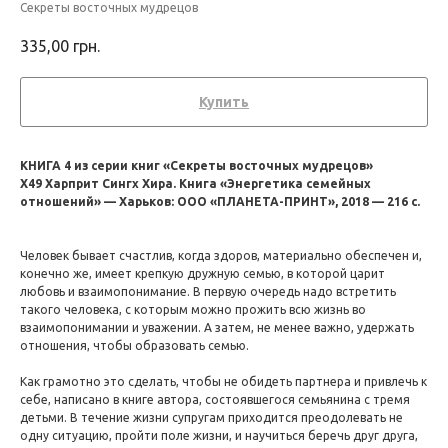
Секреты восточных мудрецов
335,00
грн.
Купить
КНИГА 4 из серии книг «Секреты восточных мудрецов»
Х49 Харприт Сингх Хира. Книга «Энергетика семейных
отношений» — Харьков: ООО «ПЛАНЕТА-ПРИНТ», 2018 — 216 с.
Человек бывает счастлив, когда здоров, материально обеспечен и,
конечно же, имеет крепкую дружную семью, в которой царит
любовь и взаимопонимание. В первую очередь надо встретить
такого человека, с которым можно прожить всю жизнь во
взаимопонимании и уважении. А затем, не менее важно, удержать
отношения, чтобы образовать семью.
Как грамотно это сделать, чтобы не обидеть партнера и привлечь к
себе, написано в книге автора, состоявшегося семьянина с тремя
детьми. В течение жизни супругам приходится преодолевать не
одну ситуацию, пройти поле жизни, и научиться беречь друг друга,