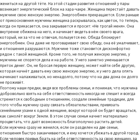
жениться на другой тёте. На этой стадии развития отношений у пары
возникает энергетический блок на хара-чакре. Женщина перестаёт давать
мужчине свою женскую энергию. Энергообмен прекращается. Если раньше
от прикосновения мужчины женщина раскрывалась, как цветок, то теперь,
когда он прикасается, она закрывается и просит: «Не трогай меня». Она
внутренне обижена на него, и начинает видеть в нём своего врага,
который, ни за что не отвечая, пользуется ею. Обида блокирует
энергообмен. Она даже не проговаривает свою обиду, она её умалчивает,
и отношения разрушаются. Мужчине тоже становится дискомфортно
рядом с такой женщиной. Кроме того, не получая женскую энергию, у
мужчины не спорятся дела и на работе. У него заметно уменьшается
приток денег. Он, не бросая первую женщину, может найти себе другую,
которая начнёт давать ему свою женскую энергию, и у него дела опять
начинают налаживаться, но ненадолго, потому что на два дома он долго
не проживёт.
Поэтому наши предки, видя все проблемы семьи, и понимая, что мужчина
добровольно взять на себя ответственность никогда не спешит и всегда
стремится к свободным отношениям, создали семейные традиции, для
того чтобы мужчину сразу связать обязательствами, привязать
семейными узами к одной женщине, вокруг которой он будет вращаться,
как самолёт вокруг Земли. В этом случае семья начнет материально
процветать, что даёт возможность благополучно растить детей.
Если мужчина сразу не женился, если он разделен на две семьи,
отношения быстро заканчиваются, и ему хочется убежать в другой город.
Если человек привык брать на себя ответственность за свою женщину, за