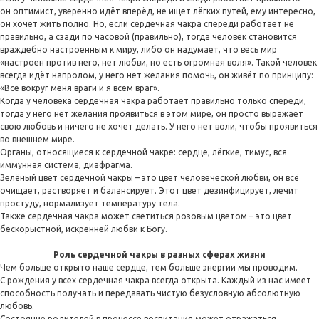
он оптимист, уверенно идёт вперёд, не ищет лёгких путей, ему интересно,
он хочет жить полно. Но, если сердечная чакра спереди работает не
правильно, а сзади по часовой (правильно), тогда человек становится
враждебно настроенным к миру, либо он надумает, что весь мир
«настроен против него, нет любви, но есть огромная воля». Такой человек
всегда идёт напролом, у него нет желания помочь, он живёт по принципу:
«Все вокруг меня враги и я всем враг».
Когда у человека сердечная чакра работает правильно только спереди,
тогда у него нет желания проявиться в этом мире, он просто выражает
свою любовь и ничего не хочет делать. У него нет воли, чтобы проявиться
во внешнем мире.
Органы, относящиеся к сердечной чакре: сердце, лёгкие, тимус, вся
иммунная система, диафрагма.
Зелёный цвет сердечной чакры – это цвет человеческой любви, он всё
очищает, растворяет и балансирует. Этот цвет дезинфицирует, лечит
простуду, нормализует температуру тела.
Также сердечная чакра может светиться розовым цветом – это цвет
бескорыстной, искренней любви к Богу.
Роль сердечной чакры в разных сферах жизни
Чем больше открыто наше сердце, тем больше энергии мы проводим.
С рождения у всех сердечная чакра всегда открыта. Каждый из нас имеет
способность получать и передавать чистую безусловную абсолютную
любовь.
Состояние родителей в процессе воспитания может отражаться