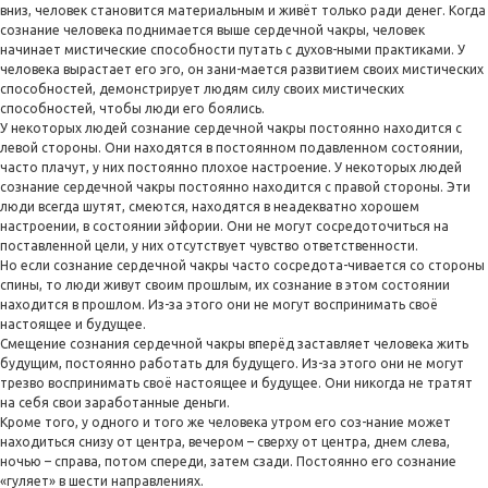
вниз, человек становится материальным и живёт только ради денег. Когда
сознание человека поднимается выше сердечной чакры, человек
начинает мистические способности путать с духов-ными практиками. У
человека вырастает его эго, он зани-мается развитием своих мистических
способностей, демонстрирует людям силу своих мистических
способностей, чтобы люди его боялись.
У некоторых людей сознание сердечной чакры постоянно находится с
левой стороны. Они находятся в постоянном подавленном состоянии,
часто плачут, у них постоянно плохое настроение. У некоторых людей
сознание сердечной чакры постоянно находится с правой стороны. Эти
люди всегда шутят, смеются, находятся в неадекватно хорошем
настроении, в состоянии эйфории. Они не могут сосредоточиться на
поставленной цели, у них отсутствует чувство ответственности.
Но если сознание сердечной чакры часто сосредота-чивается со стороны
спины, то люди живут своим прошлым, их сознание в этом состоянии
находится в прошлом. Из-за этого они не могут воспринимать своё
настоящее и будущее.
Смещение сознания сердечной чакры вперёд заставляет человека жить
будущим, постоянно работать для будущего. Из-за этого они не могут
трезво воспринимать своё настоящее и будущее. Они никогда не тратят
на себя свои заработанные деньги.
Кроме того, у одного и того же человека утром его соз-нание может
находиться снизу от центра, вечером – сверху от центра, днем слева,
ночью – справа, потом спереди, затем сзади. Постоянно его сознание
«гуляет» в шести направлениях.