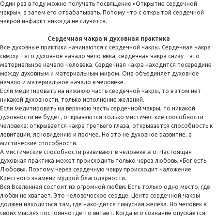
Один раз в году можно получать посвящение «Открытие сердечной
чакры», а затем его отрабатывать. Потому что с открытой сердечной
чакрой инфаркт никогда не случится.
Сердечная чакра и духовная практика
Все духовные практики начинаются с сердечной чакры. Сердечная чакра
сверху – это духовное начало чело-века, сердечная чакра снизу – это
материальное начало человека. Сердечная чакра находится посередине
между духовным и материальным миром. Она объединяет духовное
начало и материальное начало в человеке.
Если медитировать на нижнюю часть сердечной чакры, то в этом нет
никакой духовности, только исполнение желаний.
Если медитировать на верхнюю часть сердечной чакры, то никакой
духовности не будет, открываются только мистичес-кие способности
человека: открывается чакра третьего глаза, открывается способность к
левитации, ясновидению и прочее. Но это не духовное развитие, а
мистические способности.
А мистические способности развивают в человеке эго. Настоящая
духовная практика может происходить только через любовь. «Бог есть
Любовь». Поэтому через сердечную чакру происходит наложение
Крестного знамени мудрой благодарности.
Вся Вселенная состоит из огромной любви. Есть только одно место, где
любви не хватает. Это человеческое сердце. Центр сердечной чакры
должен находиться там, где нахо-дится тимусная железа. Но человек в
своих мыслях постоянно где-то витает. Когда его сознание опускается