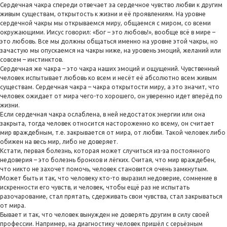
Сердечная чакра спереди отвечает за сердечное чувство любви к другим
живым существам, открытость к жизни и её проявлениям. На уровне
сердечной чакры мы открываемся миру, общаемся с миром, со всеми
окружающими. Иисус говорил: «Бог – это любовь!», вообще всё в мире –
это любовь. Все мы должны общаться именно на уровне этой чакры, но
зачастую мы опускаемся на чакры ниже, на уровень эмоций, желаний или
совсем – инстинктов.
Сердечная же чакра – это чакра наших эмоций и ощущений. Чувственный
человек испытывает любовь ко всем и несёт её абсолютно всем живым
существам. Сердечная чакра – чакра открытости миру, а это значит, что
человек ожидает от мира чего-то хорошего, он уверенно идет вперёд по
жизни.
Если сердечная чакра ослаблена, в ней недостаток энергии или она
закрыта, тогда человек относится настороженно ко всему, он считает
мир враждебным, т.е. закрывается от мира, от любви. Такой человек либо
обижен на весь мир, либо не доверяет.
Кстати, первая болезнь, которая может случиться из-за постоянного
недоверия – это болезнь бронхов и лёгких. Считая, что мир враждебен,
что никто не захочет помочь, человек становится очень замкнутым.
Может быть и так, что человеку кто-то выразил недоверие, сомнение в
искренности его чувств, и человек, чтобы ещё раз не испытать
разочарование, стал прятать, сдерживать свои чувства, стал закрываться
от мира.
Бывает и так, что человек вынужден не доверять другим в силу своей
профессии. Например, на диагностику человек пришёл с серьёзным