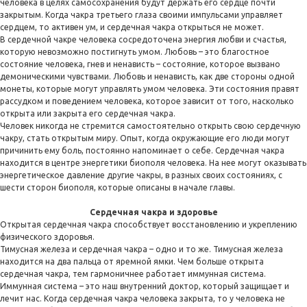
человека в целях самосохранения будут держать его сердце почти
закрытым. Когда чакра третьего глаза своими импульсами управляет
сердцем, то активен ум, и сердечная чакра открыться не может.
В сердечной чакре человека сосредоточена энергия любви и счастья,
которую невозможно постигнуть умом. Любовь – это благостное
состояние человека, гнев и ненависть – состояние, которое вызвано
демоническими чувствами. Любовь и ненависть, как две стороны одной
монеты, которые могут управлять умом человека. Эти состояния правят
рассудком и поведением человека, которое зависит от того, насколько
открыта или закрыта его сердечная чакра.
Человек никогда не стремится самостоятельно открыть свою сердечную
чакру, стать открытым миру. Опыт, когда окружающие его люди могут
причинить ему боль, постоянно напоминает о себе. Сердечная чакра
находится в центре энергетики биополя человека. На нее могут оказывать
энергетическое давление другие чакры, в разных своих состояниях, с
шести сторон биополя, которые описаны в начале главы.
Сердечная чакра и здоровье
Открытая сердечная чакра способствует восстановлению и укреплению
физического здоровья.
Тимусная железа и сердечная чакра – одно и то же. Тимусная железа
находится на два пальца от яремной ямки. Чем больше открыта
сердечная чакра, тем гармоничнее работает иммунная система.
Иммунная система – это наш внутренний доктор, который защищает и
лечит нас. Когда сердечная чакра человека закрыта, то у человека не