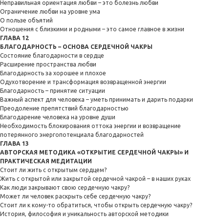
Неправильная ориентация любви – это болезнь любви
Ограничение любви на уровне ума
О пользе объятий
Отношения с близкими и родными – это самое главное в жизни
ГЛАВА 12
БЛАГОДАРНОСТЬ – ОСНОВА СЕРДЕЧНОЙ ЧАКРЫ
Состояние благодарности в сердце
Расширение пространства любви
Благодарность за хорошее и плохое
Одухотворение и трансформация возвращенной энергии
Благодарность – принятие ситуации
Важный аспект для человека – уметь принимать и дарить подарки
Преодоление препятствий благодарностью
Благодарение человека на уровне души
Необходимость блокирования оттока энергии и возвращение
потерянного энергопотенциала благодарностей
ГЛАВА 13
АВТОРСКАЯ МЕТОДИКА «ОТКРЫТИЕ СЕРДЕЧНОЙ ЧАКРЫ» И
ПРАКТИЧЕСКАЯ МЕДИТАЦИИ
Стоит ли жить с открытым сердцем?
Жить с открытой или закрытой сердечной чакрой – в наших руках
Как люди закрывают свою сердечную чакру?
Может ли человек раскрыть себе сердечную чакру?
Стоит ли к кому-то обратиться, чтобы открыть сердечную чакру?
История, философия и уникальность авторской методики