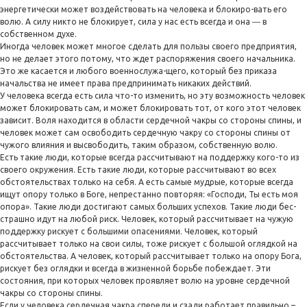
энергетически может воздействовать на человека и блокиро-вать его
волю. А силу никто не блокирует, сила у нас есть всегда и она ― в
собственном духе.
Иногда человек может многое сделать для пользы своего предприятия,
но не делает этого потому, что ждет распоряжения своего начальника.
Это же касается и любого военнослужа-щего, который без приказа
начальства не имеет права предпринимать никаких действий.
У человека всегда есть сила что-то изменить, но эту возможность человек
может блокировать сам, и может блокировать тот, от кого этот человек
зависит. Воля находится в области сердечной чакры со стороны спины, и
человек может сам освободить сердечную чакру со стороны спины от
чужого влияния и высвободить, таким образом, собственную волю.
Есть такие люди, которые всегда рассчитывают на поддержку кого-то из
своего окружения. Есть такие люди, которые рассчитывают во всех
обстоятельствах только на себя. А есть самые мудрые, которые всегда
ищут опору только в Боге, непрестанно повторяя: «Господи, Ты есть моя
опора». Такие люди достигают самых больших успехов. Такие люди бес-
страшно идут на любой риск. Человек, который рассчитывает на чужую
поддержку рискует с большими опасениями. Человек, который
рассчитывает только на свои силы, тоже рискует с большой оглядкой на
обстоятельства. А человек, который рассчитывает только на опору Бога,
рискует без оглядки и всегда в жизненной борьбе побеждает. Эти
состояния, при которых человек проявляет волю на уровне сердечной
чакры со стороны спины.
Если у человека сердечная чакра спереди и сзади работает правильно –