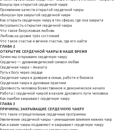
Бонусы при открытой сердечной чакре
Проявление качеств открытой сердечной чакры
«Бонусы» при закрытой сердечной чакре
Как открыть сердечную чакру в тех сферах, где она закрыта
Актуальность открытия сердечной чакры
Что такое безусловная любовь
Любовь на уровне трёх состояний
Что такое счастье и вечное счастье, где его найти
ГЛАВА 2
ОТКРЫТИЕ СЕРДЕЧНОЙ ЧАКРЫ В НАШЕ ВРЕМЯ
Зачем мы открываем сердечную чакру
Сердечко — древневедический символ любви
Сердечная чакра – Анахата
Путь к Богу через сердце
Сердечная чакра и доверие в семье, работе и бизнесе
Сердечная чакра и духовные практики
Духовность человека Божественное и демоническое начало
Работа с сердечной чакрой в начале духовного пути человека
Как ошибки закрывают сердечную чакру
ГЛАВА 3
ПРИЧИНЫ, ЗАКРЫВАЩИЕ СЕРДЕЧНУЮ ЧАКРУ
Что такое отрицательные сердечные программы
Увеличение сердечной чакры – уменьшение влияния нижних чакр
Как и какие чакры подавляют и закрывают сердечную чакру
Влияние корневой чакры на сердечную чакру