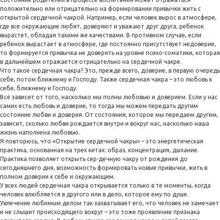
положительно или отрицательно на формировании привычки жить с
открытой сердечной чакрой. Например, если человек вырос в атмосфере,
где все окружающие любят, доверяют и уважают друг друга, ребенок
вырастет, обладая такими же качествами. В противном случае, если
ребенок вырастает в атмосфере, где постоянно присутствует недоверие,
то формируется привычка не доверять на уровне психо-соматики, которая
в дальнейшем отражается отрицательно на сердечной чакре.
Что такое сердечная чакра? Это, прежде всего, доверие, в первую очередь
себе, потом ближнему и Господу. Также сердечная чакра – это любовь к
себе, ближнему и Господу.
Всё зависит от того, насколько мы полны любовью и доверием. Если у нас
самих есть любовь и доверие, то тогда мы можем передать другим
состояние любви и доверия. От состояния, которое мы передаем другим,
зависит, сколько любви рождается внутри и вокруг нас, насколько наша
жизнь наполнена любовью.
Я повторюсь, что «Открытие сердечной чакры» – это энергетическая
практика, основанная на трех китах: образ, концентрация, дыхание.
Практика позволяет открыть сер-дечную чакру от рождения до
сегодняшнего дня, возможность формировать новые привычки, жить в
полном доверии к себе и окружающим.
У всех людей сердечная чакра открывается только в те моменты, когда
человек влюбляется в другого или в дело, которое ему по душе.
Увлечение любимым делом так захватывает его, что человек не замечает
и не слышит происходящего вокруг – это тоже проявление признака