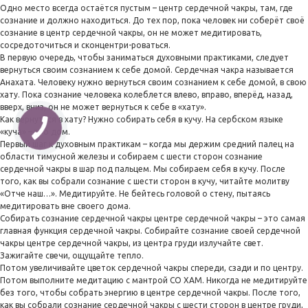
Одно место всегда остаётся пустым – центр сердечной чакры, там, где
сознание и должно находиться. До тех пор, пока человек ни соберёт своё
сознание в центр сердечной чакры, он не может медитировать,
сосредоточиться и сконцентри-роваться.
В первую очередь, чтобы заниматься духовными практиками, следует
вернуться своим сознанием к себе домой. Сердечная чакра называется
Анахата. Человеку нужно вернуться своим сознанием к себе домой, в свою
хату. Пока сознание человека колеблется влево, вправо, вперёд, назад,
вверх, вниз, он не может вернуться к себе в «хату».
Как вернуться в хату? Нужно собирать себя в кучу. На сербском языке
«куча» – это дом.
Первый шаг к духовным практикам – когда мы держим средний палец на
области тимусной железы и собираем с шести сторон сознание
сердечной чакры в шар под пальцем. Мы собираем себя в кучу. После
того, как вы собрали сознание с шести сторон в кучу, читайте молитву
«Отче наш…». Медитируйте. Не бейтесь головой о стену, пытаясь
медитировать вне своего дома.
Собирать сознание сердечной чакры центре сердечной чакры – это самая
главная функция сердечной чакры. Собирайте сознание своей сердечной
чакры центре сердечной чакры, из центра груди излучайте свет.
Зажигайте свечи, ощущайте тепло.
Потом увеличивайте цветок сердечной чакры спереди, сзади и по центру.
Потом выполните медитацию с мантрой СО ХАМ. Никогда не медитируйте
без того, чтобы собрать энергию в центре сердечной чакры. После того,
как вы собрали сознание сердечной чакры с шести сторон в центре груди,