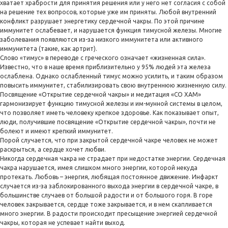
хватает храбрости для принятия решения или у него нет согласия с собой
на решение тех вопросов, которые уже им приняты. Любой внутренний
конфликт разрушает энергетику сердечной чакры. По этой причине
иммунитет ослабевает, и нарушается функция тимусной железы. Многие
заболевания появляются из-за низкого иммунитета или активного
иммунитета (такие, как артрит).
Слово «тимус» в переводе с греческого означает «жизненная сила».
Известно, что в наше время приблизительно у 95% людей эта железа
ослаблена. Однако ослабленный тимус можно усилить, и таким образом
повысить иммунитет, стабилизировать свою внутреннюю жизненную силу.
Посвящение «Открытие сердечной чакры» и медитация «СО ХАМ»
гармонизирует функцию тимусной железы и им-мунной системы в целом,
что позволяет иметь человеку крепкое здоровье. Как показывает опыт,
люди, получившие посвящение «Открытие сердечной чакры», почти не
болеют и имеют крепкий иммунитет.
Порой случается, что при закрытой сердечной чакре человек не может
раскрыться, а сердце хочет любви.
Никогда сердечная чакра не страдает при недостатке энергии. Сердечная
чакра нарушается, имея слишком много энергии, которой некуда
протекать. Любовь – энергия, любящая постоянное движение. Инфаркт
случается из-за заблокированного выхода энергии в сердечной чакре, в
большинстве случаев от большой радости и от большого горя. В горе
человек закрывается, сердце тоже закрывается, и в нем скапливается
много энергии. В радости происходит пресыщение энергией сердечной
чакры, которая не успевает найти выход.