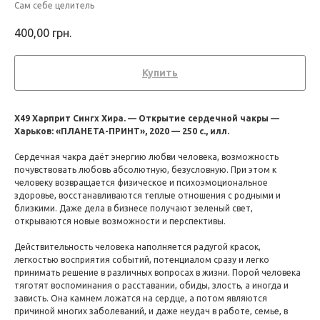
Сам себе целитель
400,00
грн.
Купить
Х49 Харприт Сингх Хира. — Открытие сердечной чакры —
Харьков: «ПЛАНЕТА-ПРИНТ», 2020 — 250 с., илл.
Сердечная чакра даёт энергию любви человека, возможность
почувствовать любовь абсолютную, безусловную. При этом к
человеку возвращается физическое и психоэмоциональное
здоровье, восстанавливаются теплые отношения с родными и
близкими. Даже дела в бизнесе получают зеленый свет,
открываются новые возможности и перспективы.
Действительность человека наполняется радугой красок,
легкостью восприятия событий, потенциалом сразу и легко
принимать решение в различных вопросах в жизни. Порой человека
тяготят воспоминания о расставании, обиды, злость, а иногда и
зависть. Она камнем ложатся на сердце, а потом являются
причиной многих заболеваний, и даже неудач в работе, семье, в