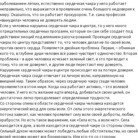
заболеванием лёгких, естественно сердечная чакра у него работает
неправильно, что выражается в проявлении очень большого недоверия к
миру. Оказалось, что он работает прокурором. Т.е. сама профессия
«вынудила» человека не доверять людям.
Если у человека нарушена сердечная чакра в центре, то у него много
отрицательных сердечных программ, которые он сам себе создаёт под
действием эмоций под влиянием разоча-рований. Проекция сердечной
чакры по центру представляет то, что человек делал не по своей воле,
против своего сердца. Появляется двойная проблема. Первая, – обнимая
кого-то, в глубине души человек всё равно чувствует одиночество. Вторая
проблема – в ауре человека исчезает зеленый свет, и это при-водит к
тому, что он не доверяет, и другие люди перестают ему доверять.
Нарушение сердечной чакры в центре происходит из-за потери доверия.
Сердечная чакра сзади отвечает за личную волю, направленную на
внешний мир. Таким образом, через сердечную чакру сзади человек
проявляется в этом мире. Когда она работает активно, – это волевой
человек. У него есть желание идти вперёд, добиваться своих целей, он
достаточно легко преодолевает определённые трудности.
Со стороны спины в области сердечной чакры человека находится
энергетический вход для силы воли. От силы этого энергетического
потока зависит, как человек проявляет силу воли своей доброты, любви,
храбрости. Но есть такое выражение, как «Сила есть, а воли нет». Сила
находится в духе, а воля находится в сердечной чакре со стороны спины.
Сильный духом человек может победить любые обстоятельства, но своей
волей человек может все блокировать. Или кто-то со стороны