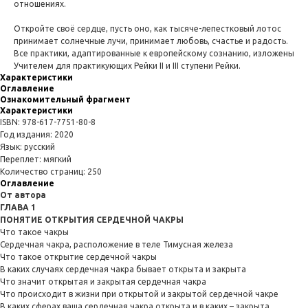
отношениях.
Откройте своё сердце, пусть оно, как тысяче-лепестковый лотос
принимает солнечные лучи, принимает любовь, счастье и радость.
Все практики, адаптированные к европейскому сознанию, изложены
Учителем для практикующих Рейки II и III ступени Рейки.
Характеристики
Оглавление
Ознакомительный фрагмент
Характеристики
ISBN: 978-617-7751-80-8
Год издания: 2020
Язык: русский
Переплет: мягкий
Количество страниц: 250
Оглавление
От автора
ГЛАВА 1
ПОНЯТИЕ ОТКРЫТИЯ СЕРДЕЧНОЙ ЧАКРЫ
Что такое чакры
Сердечная чакра, расположение в теле Тимусная железа
Что такое открытие сердечной чакры
В каких случаях сердечная чакра бывает открыта и закрыта
Что значит открытая и закрытая сердечная чакра
Что происходит в жизни при открытой и закрытой сердечной чакре
В каких сферах ваша сердечная чакра открыта и в каких – закрыта