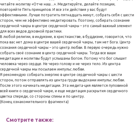
читайте молитву «Отче наш…». Медитируйте, делайте позиции,
повторяйте Пять принципов. И все эти действия у вас будут
эффективными. Лучше потратить пятнадцать минут, собрать себя с шести
сторон, чем не эффективно медитировать. Поэтому, собирать сознание
сердечной чакры в центре сердечной чакры – это самый важный элемент
для всех видов духовной практики.
В любой религии, в индуизме, в христианстве, в буддизме, говорится, что
пока вас нет дома в центре вашей сердечной чакры, там нет Бога. Центр
сознания сердечной чакры – это центр любви. В первую очередь нужно
собрать своё сознание в центр сердечной чакры. Тогда все ваши
медитации и молитвы будут услышаны Богом. Потому что Бог слышит
человека через сердце. Не через голову и не через тело. Из центра
сердечной чакры мы посылаем импульс любви.
Я рекомендую собирать энергию в центре сердечной чакры с шести
сторон, потом отправлять из центра груди выдохами импульс любви.
После этого начинать медитации. Эта медита-ция является пуповиной
всей книги о сердечной чакре, и еще медитация раскрытия сердечного
цветка спереди, со стороны спины и по центру.
(Конец ознакомительного фрагмента)
Смотрите также: