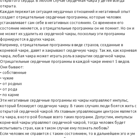
открытого сердца. В любом случае сердечная чакра у детей всегда
открыта.
Каждая пережитая ситуация неудачных отношений и негативный опыт
создает отрицательные сердечные программы, которые человек
устанавливает сам себе в негативных состояниях. Со временем его
состояние меняется, а отрицательные программы он не помнит. Но он и
не может их удалить из сердечной чакры, поскольку эти программы
формируются в других чакрах.
Например, отрицательные программы в виде страхов, созданные в
корневой чакре, давят и закрывают сердечную чакру. Так же, как корневая
чакра, любая чакра может играть роль в закрытии сердечной чакры.
Отрицательные сердечные программы в каждой чакре имеют 5 видов.
Они бывают:
• собственные
• чужие
• от родных
• от рода
• по карме
Эти негативные сердечные программы из чакры направляют импульс,
который блокирует сердечную чакру. В таких случаях люди боятся жить с
открытой сердечной чакрой. Их главным управляющим центром является
та чакра, в кото-рой больше всего таких программ. Допустим, импульсы
корне-вой чакры управляют сердечной чакрой, тогда человек будет
испытывать страх, как в таком случае ему познать любовь?
Если человек не справится с таким состоянием, то в дальнейшем эго и ум