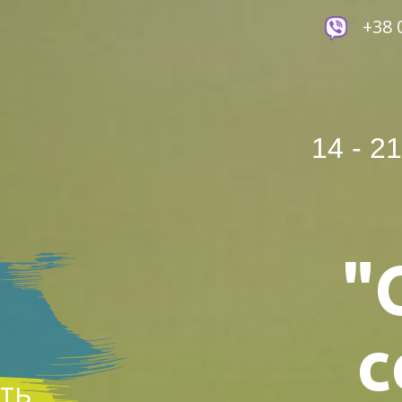
+38 
14 - 2
"
с
ть