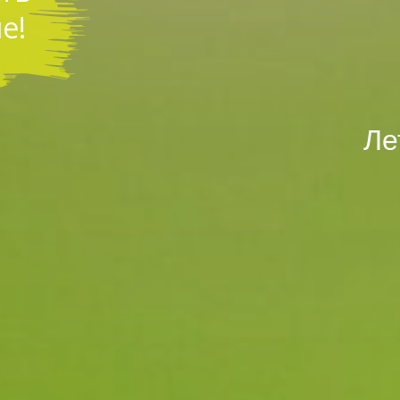
е!
Ле