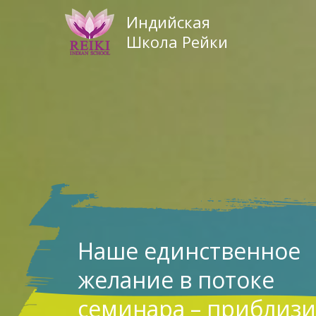
Индийская
Школа Рейки
Наше единственное
желание в потоке
семинара – приблизи