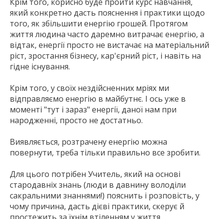
Крім того, корисно буде пройти курс навчання,
який конкретно дасть пояснення і практики щодо
того, як збільшити енергію грошей. Протягом
життя людина часто даремно витрачає енергію, а
відтак, енергії просто не вистачає на матеріальний
ріст, зростання бізнесу, кар'єрний ріст, і навіть на
гідне існування.
Крім того, у своїх нездійсненних мріях ми
відправляємо енергію в майбутнє. І ось уже в
моменті "тут і зараз" енергії, даної нам при
народженні, просто не достатньо.
Виявляється, розтрачену енергію можна
повернути, треба тільки правильно все зробити.
Для цього потрібен Учитель, який на основі
стародавніх знань (люди в давнину володіли
сакральними знаннями!) пояснить і розповість, у
чому причина, дасть дієві практики, скерує й
простежить за їхнім втіленням у життя.