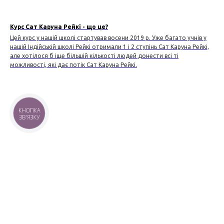
Курс Сат Каруна Рейкі - що це?
Цей курс у нашій школі стартував восени 2019 р. Уже багато учнів у
нашій Індійській школі Рейкі отримали 1 і 2 ступінь Сат Каруна Рейкі,
але хотілося б іще більшій кількості людей донести всі ті
можливості, які дає потік Сат Каруна Рейкі.
КНОПКА
ЗВ'ЯЗКУ