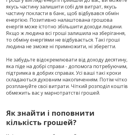
Гроші у вигляді енергії прийшли до вас, ви можете
якусь частину залишити собі для витрат, якусь
частину покласти в банк, щоб відбувався обмін
енергією. Позитивно налаштована грошова
енергія може істотно збільшити доходи людини.
Якщо ж людина всі гроші залишила на зберігання,
то обміну енергіями не відбувається. Такі гроші
людина не зможе ні примножити, ні зберегти.
Не забудьте відокремлювати від доходу десятину,
яка піде на добрі справи - допомога потребуючим,
підтримка в добрих справах. Усі ваші такі кроки
складаються духовним накопиченням. Потім чітко
розплануйте свої витрати. Чіткий розподіл коштів
обмежить вас у марнотратстві грошей.
Як знайти і поповнити
кількість грошей?