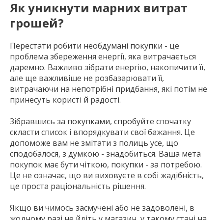
Як уникнути марних витрат
грошей?
Перестати робити необдумані покупки - це
проблема збереження енергії, яка витрачається
даремно. Важливо зібрати енергію, накопичити її,
але ще важливіше не розбазарювати її,
витрачаючи на непотрібні придбання, які потім не
принесуть користі й радості.
Зібравшись за покупками, спробуйте спочатку
скласти список і впорядкувати свої бажання. Це
допоможе вам не змітати з полиць усе, що
сподобалося, з думкою - знадобиться. Ваша мета
покупок має бути чіткою, покупки - за потребою.
Це не означає, що ви виховуєте в собі жадібність,
це проста раціональність рішення.
Якщо ви чимось засмучені або не задоволені, в
жодному разі не йдіть у магазин, у такому стані на