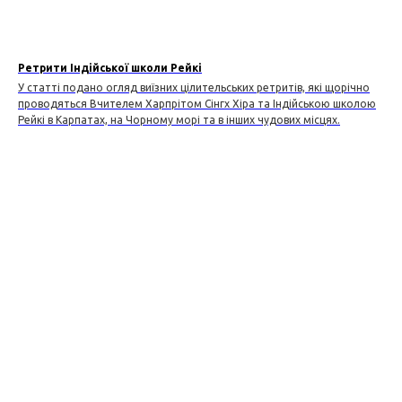
Ретрити Індійської школи Рейкі
У статті подано огляд виїзних цілительських ретритів, які щорічно
проводяться Вчителем Харпрітом Сінгх Хіра та Індійською школою
Рейкі в Карпатах, на Чорному морі та в інших чудових місцях.