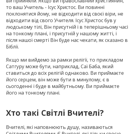
ви прийняли. Якщо ви православний християнин,
то ваш Учитель - Ісус Христос. Ви повинні
поклонятися йому, не відходити від своєї віри, не
відходити від свого Учителя. Ісус Христос був у
людському тілі, Він присутній і в теперішньому часі
на тонкому плані, і присутній у нашому житті, і
після нашої смерті Він буде нас чекати, як сказано в
Біблії.
Якщо ми вийдемо за рамки релігії, то прикладом
Сатгуру може бути, наприклад, Саї Баба, який
ставиться до всіх релігій однаково. Ви приймаєте
його серцем, він може бути в минулому, є в
сьогоденні і буде в майбутньому. Ви приймаєте
його на тонкому плані.
Хто такі Світлі Вчителі?
Вчителі, які наповнюють душу, називаються
Світлими Вчителями. Є Вчителі, які тільки своєю