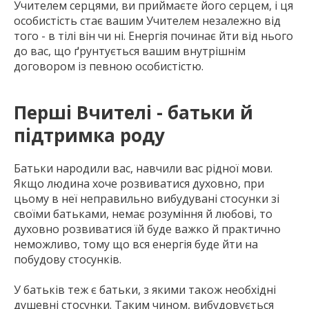
Учителем серцями, ви приймаєте його серцем, і ця
особистість стає вашим Учителем незалежно від
того - в тілі він чи ні. Енергія починає йти від нього
до вас, що ґрунтується вашим внутрішнім
договором із певною особистістю.
Перші Вчителі - батьки й
підтримка роду
Батьки народили вас, навчили вас рідної мови.
Якщо людина хоче розвиватися духовно, при
цьому в неї неправильно вибудувані стосунки зі
своїми батьками, немає розуміння й любові, то
духовно розвиватися їй буде важко й практично
неможливо, тому що вся енергія буде йти на
побудову стосунків.
У батьків теж є батьки, з якими також необхідні
душевні стосунки. Таким чином, вибудовується