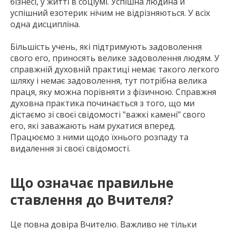
бізнесі, у житті в соціумі. Успішна людина й
успішний езотерик нічим не відрізняються. У всіх
одна дисципліна.
Більшість учень, які підтримують задоволення
свого его, приносять велике задоволення людям. У
справжній духовній практиці немає такого легкого
шляху і немає задоволення, тут потрібна велика
праця, яку можна порівняти з фізичною. Справжня
духовна практика починається з того, що ми
дістаємо зі своєї свідомості "важкі камені" свого
его, які заважають нам рухатися вперед.
Працюємо з ними щодо їхнього розпаду та
видалення зі своєї свідомості.
Що означає правильне
ставлення до Вчителя?
Це повна довіра Вчителю. Важливо не тільки