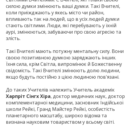
силою думки змінюють ваші думки. Такі Вчителі,
коли приїжджають у якесь місто чи район,
впливають так на людей, що в усіх людей думки
стають світлими. Люди, які перебувають у їхній
аурі, змінюються, забуваючи про свою агресію та
злість.
Такі Вчителі мають потужну ментальну силу. Вони
своєю позитивною думкою заряджають інших.
Їхня сила, крім Світла, випромінює й Божественну
свідомість. Такі Вчителі змінюють долю людини,
якщо будуть постійно з цією людиною пов'язані.
До таких Учителів належить Учитель академік
Харпріт Сінгх Хіра
, доктор медичних наук, доктор
комплементарної медицини, засновник Індійської
школи Рейкі, Гранд Майстер Рейкі, особистість
планетарного масштабу, широко відома та
визнана науковим товариством у всьому світі.