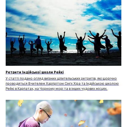
Ретрити Індійської школи Рейкі
У статті подано огляд виїзних цілительських ретритів, які щорічно
проводяться Вчителем Харпрітом Сінгх Хіра та Індійською школою
Рейкі в Карпатах, на Чорному морі та в інших чудових місцях.