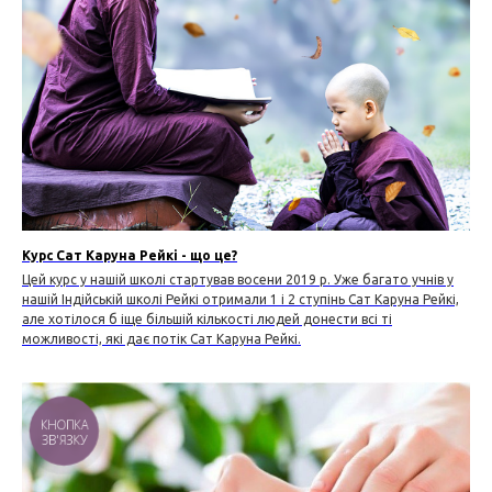
Курс Сат Каруна Рейкі - що це?
Цей курс у нашій школі стартував восени 2019 р. Уже багато учнів у
нашій Індійській школі Рейкі отримали 1 і 2 ступінь Сат Каруна Рейкі,
але хотілося б іще більшій кількості людей донести всі ті
можливості, які дає потік Сат Каруна Рейкі.
КНОПКА
ЗВ'ЯЗКУ