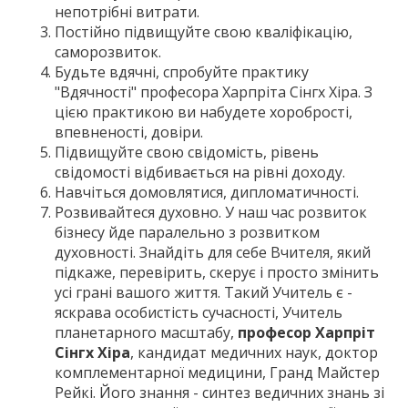
непотрібні витрати.
Постійно підвищуйте свою кваліфікацію,
саморозвиток.
Будьте вдячні, спробуйте практику
"Вдячності" професора Харпріта Сінгх Хіра. З
цією практикою ви набудете хоробрості,
впевненості, довіри.
Підвищуйте свою свідомість, рівень
свідомості відбивається на рівні доходу.
Навчіться домовлятися, дипломатичності.
Розвивайтеся духовно. У наш час розвиток
бізнесу йде паралельно з розвитком
духовності. Знайдіть для себе Вчителя, який
підкаже, перевірить, скерує і просто змінить
усі грані вашого життя. Такий Учитель є -
яскрава особистість сучасності, Учитель
планетарного масштабу,
професор Харпріт
Сінгх Хіра
, кандидат медичних наук, доктор
комплементарної медицини, Гранд Майстер
Рейкі. Його знання - синтез ведичних знань зі