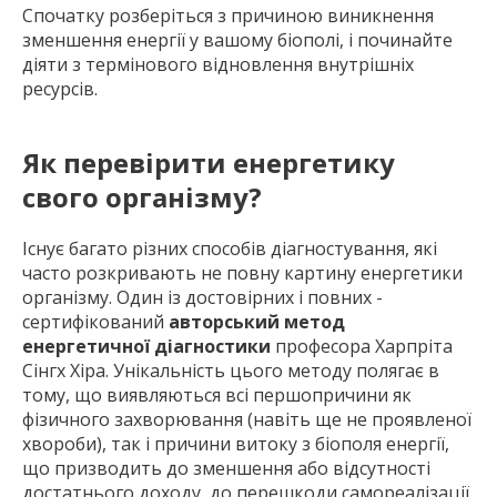
Спочатку розберіться з причиною виникнення
зменшення енергії у вашому біополі, і починайте
діяти з термінового відновлення внутрішніх
ресурсів.
Як перевірити енергетику
свого організму?
Існує багато різних способів діагностування, які
часто розкривають не повну картину енергетики
організму. Один із достовірних і повних -
сертифікований
авторський метод
енергетичної діагностики
професора Харпріта
Сінгх Хіра. Унікальність цього методу полягає в
тому, що виявляються всі першопричини як
фізичного захворювання (навіть ще не проявленої
хвороби), так і причини витоку з біополя енергії,
що призводить до зменшення або відсутності
достатнього доходу, до перешкоди самореалізації,