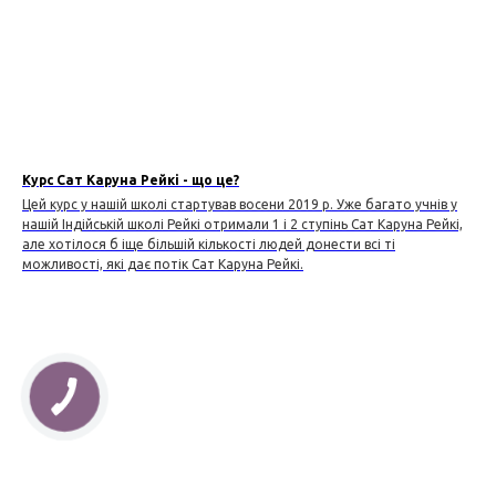
Курс Сат Каруна Рейкі - що це?
Цей курс у нашій школі стартував восени 2019 р. Уже багато учнів у
нашій Індійській школі Рейкі отримали 1 і 2 ступінь Сат Каруна Рейкі,
але хотілося б іще більшій кількості людей донести всі ті
можливості, які дає потік Сат Каруна Рейкі.