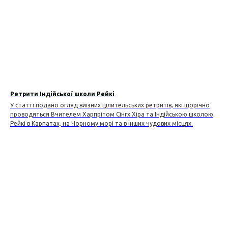
Ретрити Індійської школи Рейкі
У статті подано огляд виїзних цілительських ретритів, які щорічно
проводяться Вчителем Харпрітом Сінгх Хіра та Індійською школою
Рейкі в Карпатах, на Чорному морі та в інших чудових місцях.