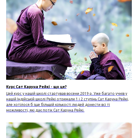
Курс Сат Каруна Рейкі - що це?
Цей курс у нашій школі стартував восени 2019 р. Уже багато учнів у
нашій Індійській школі Рейкі отримали 1 і 2 ступінь Сат Каруна Рейкі,
але хотілося б іще більшій кількості людей донести всі ті
можливості, які дає потік Сат Каруна Рейкі.