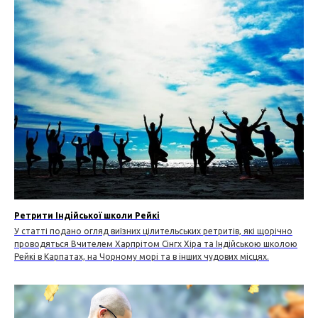
Ретрити Індійської школи Рейкі
У статті подано огляд виїзних цілительських ретритів, які щорічно
проводяться Вчителем Харпрітом Сінгх Хіра та Індійською школою
Рейкі в Карпатах, на Чорному морі та в інших чудових місцях.