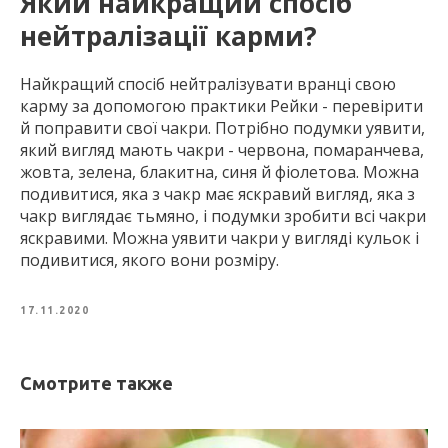
Який найкращий спосіб
нейтралізації карми?
Найкращий спосіб нейтралізувати вранці свою
карму за допомогою практики Рейки - перевірити
й поправити свої чакри. Потрібно подумки уявити,
який вигляд мають чакри - червона, помаранчева,
жовта, зелена, блакитна, синя й фіолетова. Можна
подивитися, яка з чакр має яскравий вигляд, яка з
чакр виглядає тьмяно, і подумки зробити всі чакри
яскравими. Можна уявити чакри у вигляді кульок і
подивитися, якого вони розміру.
17.11.2020
Смотрите также