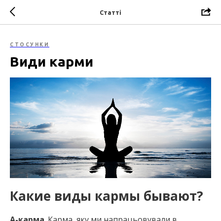
Статті
СТОСУНКИ
Види карми
Какие виды кармы бывают?
А-карма
. Карма, яку ми напрацьовували в