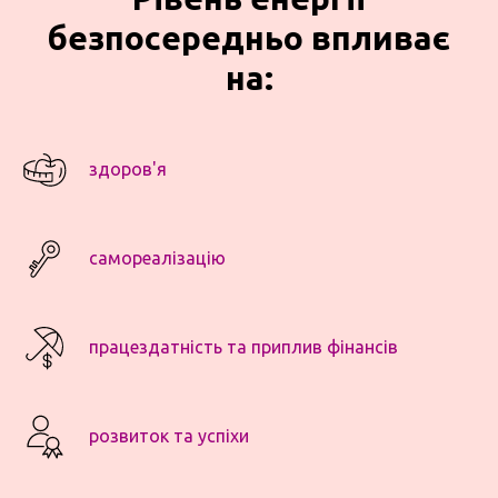
безпосередньо впливає
на:
здоров'я
самореалізацію
працездатність та приплив фінансів
розвиток та успіхи