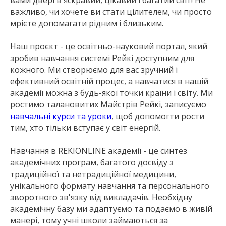
вами двері в яскравий, цікавий і багатий світ! Не
важливо, чи хочете ви стати цілителем, чи просто
мрієте допомагати рідним і близьким.
Наш проєкт - це освітньо-науковий портал, який
зробив навчання системі Рейкі доступним для
кожного. Ми створюємо для вас зручний і
ефективний освітній процес, а навчатися в нашій
академії можна з будь-якої точки країни і світу. Ми
ростимо талановитих Майстрів Рейкі, записуємо
навчальні курси та уроки
, щоб допомогти рости
тим, хто тільки вступає у світ енергій.
Навчання в REKIONLINE академії - це синтез
академічних програм, багатого досвіду з
традиційної та нетрадиційної медицини,
унікального формату навчання та персонального
зворотного зв'язку від викладачів. Необхідну
академічну базу ми адаптуємо та подаємо в живій
манері, тому учні школи займаються за