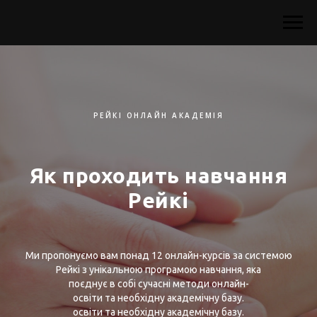
РЕЙКІ ОНЛАЙН АКАДЕМІЯ
Як проходить навчання
Рейкі
Ми пропонуємо вам понад 12 онлайн-курсів за системою
Рейкі з унікальною програмою навчання, яка
поєднує в собі сучасні методи онлайн-
освіти та необхідну академічну базу.
освіти та необхідну академічну базу.