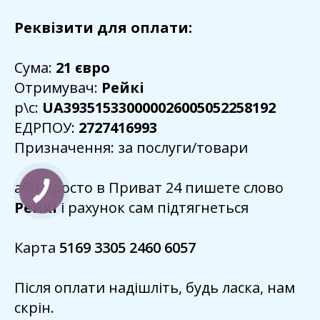
Реквізити для оплати:
Сума:
21 євро
Отримувач:
Рейкі
р\с:
UA393515330000026005052258192
ЕДРПОУ:
2727416993
Призначення: за послуги/товари
або просто в Приват 24 пишете слово
Рейкі
і рахунок сам підтягнеться
Карта
5169 3305 2460 6057
Після оплати надішліть, будь ласка, нам
скрін.