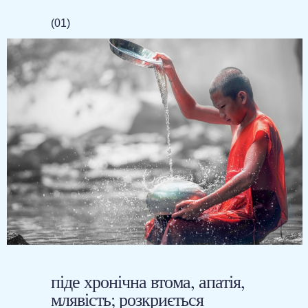
(01)
піде хронічна втома, апатія,
млявість; розкриється