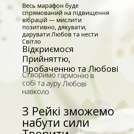
Весь марафон буде
спрямований на підвищення
вібрацій — мислити
позитивно, дякувати,
дарувати Любов та нести
Світло
Відкриємося
Прийняттю,
Пробаченню та Любові
Створимо гармонію в
собі та ауру Любові
навколо
З Рейкі зможемо
набути сили
Творити