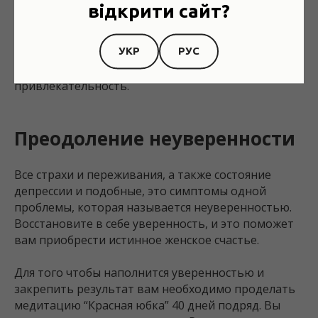
энергию у своего окружения, в том числе и у мужа.
відкрити сайт?
А уверенная женщина заряжает своей энергией и
своей уверенностью все свое окружение. На
УКР
РУС
Востоке говорят, что женщина каждые сорок дней
должна менять свой облик, чтобы не терять свою
привлекательность.
Преодоление неуверенности
Все страхи и переживания, а также состояние
депрессии и подобные, это симптомы одной
проблемы, которая называется неуверенностью.
Восстановите в себе уверенность, и это поможет
вам приобрести истинное женское счастье.
Для того чтобы наполнится уверенностью и
закрепить результат вам необходимо проделать
медитацию “Красная юбка” 40 дней подряд. Вы