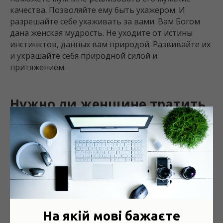
качества. Позволяйте ему быть ухажером. И
разрешайте себе ухаживать за вами. Вам Богом
дана женская мудрость. Не уходите от истины
инстинктов, данных вам природой. Развивайте их
и украшайте себя природной силой и
притяжением.
Нужно ли женщине тратить
деньга на уход за собой?
Миллионы долларов ежегодно тратятся на уход за
телом и поддержания его красоты, чтобы
женщина чувствовала себя уверенной.
Я вам советую не жалеть денег на восстановление
своей уверенности, и эти деньги к вам вернутся.
На якій мові бажаєте
Поскольку неуверенная женщина поглощает всю