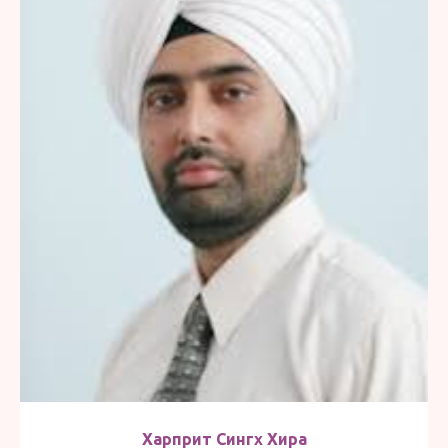
Харприт Сингх Хира