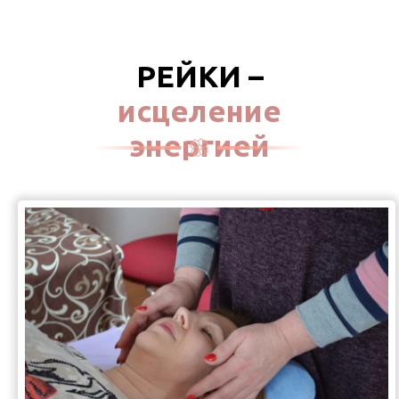
РЕЙКИ –
исцеление
энергией