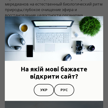
мередианов на естественный биологический ритм
природы,глубокое очищение эфира и
восстановление целостности организма.
Люди обращаються с разными запросами - по
здоровью (бессонница,сильное напряжение в
теле,болезни) , увеличение дохода в
бизнесе,беременность,восстановление
отношений,успешные гармоничные переезды - по
всем запросам получают хорошие результаты.
На якій мові бажаєте
відкрити сайт?
УКР
РУС