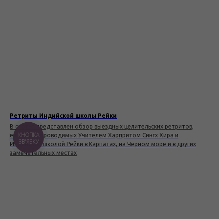
Ретриты Индийской школы Рейки
В статье представлен обзор выездных целительских ретритов,
КНОПКА
ежегодно проводимых Учителем Харпритом Сингх Хира и
ЗВ'ЯЗКУ
Индийской школой Рейки в Карпатах, на Черном море и в других
замечательных местах