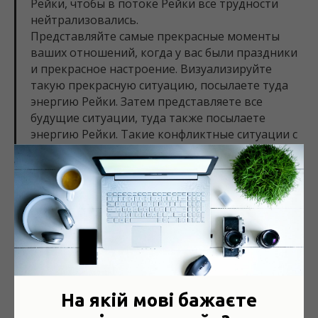
Рейки, чтобы в потоке Рейки все трудности
нейтрализовались.
Представляйте самые прекрасные моменты
ваших отношений, когда у вас были праздники
и прекрасное настроение. Визуализируйте
такую прекрасную ситуацию, посылаете туда
энергию Рейки. Затем представляете все
будущие ситуации, туда также посылаете
энергию Рейки. Такие конфликтные ситуации с
ребенком, с мужем, со свекровью и тёщей
легко решаются.
При этом не забудьте о благодарности всем
членам семьи, что вас вместе всех собрали
отрабатывать кармические долги. Попросите
Господа о том, чтобы правильно выполнить
свое предназначение в роли мамы, дочери,
невестки, мужа и т.д. Итак, хорошие
благоприятные ситуации, которые были в
прошлом, мы активизируем, и представляем их,
На якій мові бажаєте
как новые ситуации».