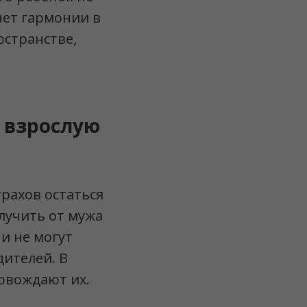
нет гармонии в
остранстве,
 взрослую
трахов остаться
лучить от мужа
и не могут
дителей. В
ровождают их.