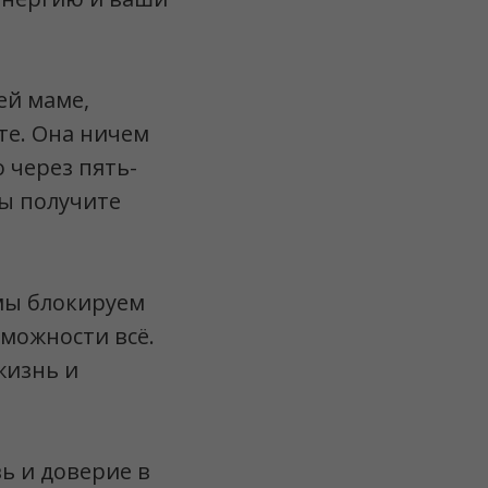
ей маме,
те. Она ничем
о через пять-
вы получите
 мы блокируем
можности всё.
жизнь и
ь и доверие в