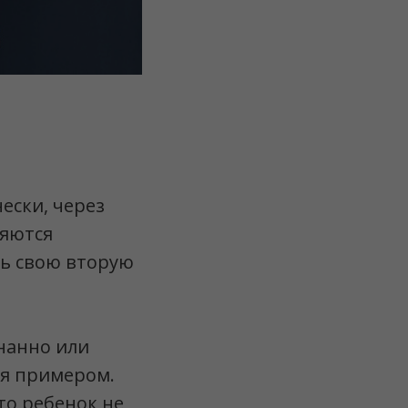
ески, через
ляются
ть свою вторую
нанно или
ся примером.
то ребенок не