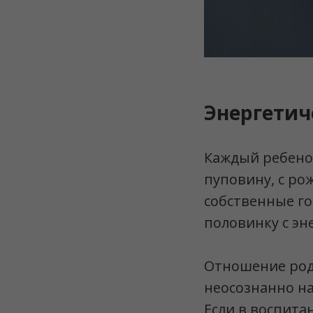
Энергетич
Каждый ребенок
пуповину, с ро
собственные го
половинку с эн
Отношение роди
неосознанно н
Если в воспита