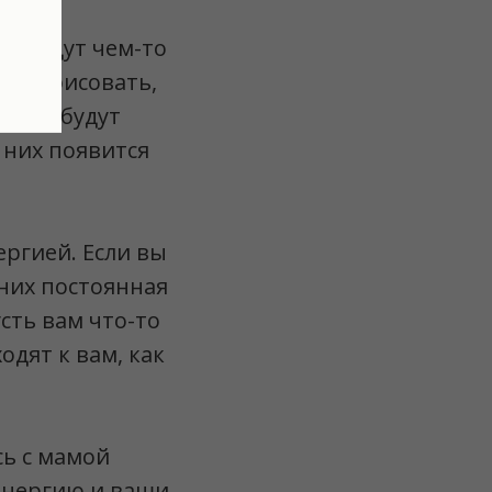
ни будут чем-то
гаем рисовать,
и они будут
 них появится
ргией. Если вы
 них постоянная
усть вам что-то
одят к вам, как
сь с мамой
 энергию и ваши