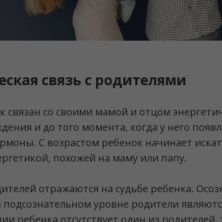
еская связь с родителями
 связан со своими мамой и отцом энергетич
ждения и до того момента, когда у него появ
рмоны. С возрастом ребенок начинает иска
ергетикой, похожей на маму или папу.
телей отражаются на судьбе ребенка. Осоз
а подсознательном уровне родители являют
нии ребенка отсутствует один из родителей, 