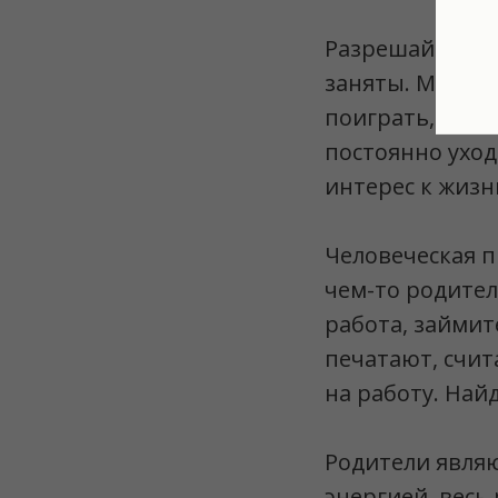
Разрешайте род
заняты. Малень
поиграть, погул
постоянно уход
интерес к жизн
Человеческая п
чем-то родител
работа, займит
печатают, счит
на работу. Най
Родители являю
энергией, весь