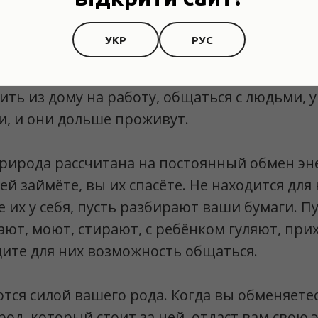
ителям помогать вам. А лучше всего, если о
УКР
РУС
кому ребёнку, когда вредничает, мы предла
ять. Так надо относиться и к родителям. Есл
ить из дому на работу, общаться с людьми, у
и, и они дольше проживут.
рирода рассчитана на постоянный обмен эне
ей займёте, вы их спасёте. Не находится для
е их у себя, пусть разбирают ваши бумаги. П
ают, моют, стирают, с ребёнком гуляют, прих
дите для них возможность общаться.
тся силой вашего рода. Когда вы обменяете
 род, который стоит за ней, отдаст вам свою