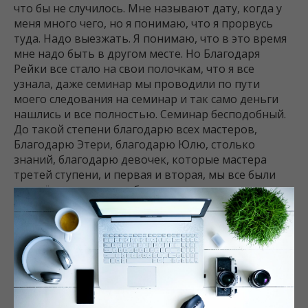
что бы не случилось. Мне называют дату, когда у
меня много чего, но я понимаю, что я прорвусь
туда. Надо выезжать. Я понимаю, что в это время
мне надо быть в другом месте. Но Благодаря
Рейки все стало на свои полочкам, что я все
узнала, даже семинар мы проводили по пути
моего следования на семинар и так само деньги
нашлись и все полностью. Семинар бесподобный.
До такой степени благодарю всех мастеров,
Благодарю Этери, благодарю Юлю, столько
знаний, благодарю девочек, которые мастера
третей ступени, и первая и вторая, мы все были
сплочёнными, мы все были одним целим
коллективом, и реально столько знаний, я
приехала сразу начала практиковать дома, у меня
мама она как бы не верующей была девочка, я
даже вначале отказывалась ей делать сеанс.
Сейчас она уже у нее, очень большой прогресс, и
мы дальше будем продолжать. Так у меня уже есть
клиент приходит в салон, то есть вторая ступень,