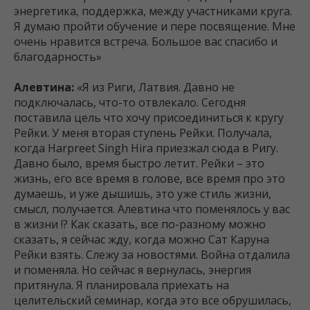
энергетика, поддержка, между участниками круга.
Я думаю пройти обучение и пере посвящение. Мне
очень нравится встреча. Большое вас спасибо и
благодарность»
Алевтина:
«Я из Риги, Латвия. Давно не
подключалась, что-то отвлекало. Сегодня
поставила цель что хочу присоединиться к кругу
Рейки. У меня вторая ступень Рейки. Получала,
когда Harpreet Singh Hira приезжал сюда в Ригу.
Давно было, время быстро летит. Рейки – это
жизнь, его все время в голове, все время про это
думаешь, и уже дышишь, это уже стиль жизни,
смысл, получается. Алевтина что поменялось у вас
в жизни !? Как сказать, все по-разному можно
сказать, я сейчас жду, когда можно Сат Каруна
Рейки взять. Слежу за новостями. Война отдалила
и поменяла. Но сейчас я вернулась, энергия
притянула. Я планировала приехать на
целительский семинар, когда это все обрушилась,