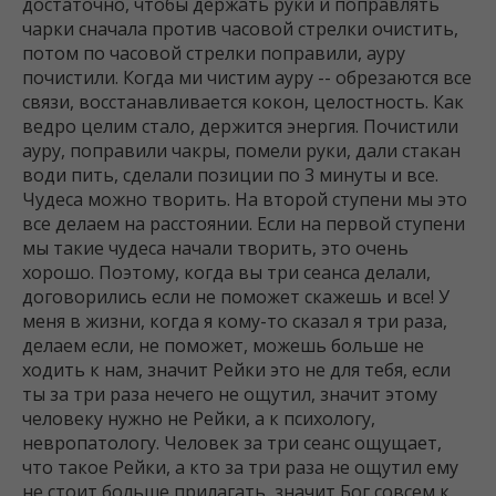
достаточно, чтобы держать руки и поправлять
чарки сначала против часовой стрелки очистить,
потом по часовой стрелки поправили, ауру
почистили. Когда ми чистим ауру -- обрезаются все
связи, восстанавливается кокон, целостность. Как
ведро целим стало, держится энергия. Почистили
ауру, поправили чакры, помели руки, дали стакан
води пить, сделали позиции по 3 минуты и все.
Чудеса можно творить. На второй ступени мы это
все делаем на расстоянии. Если на первой ступени
мы такие чудеса начали творить, это очень
хорошо. Поэтому, когда вы три сеанса делали,
договорились если не поможет скажешь и все! У
меня в жизни, когда я кому-то сказал я три раза,
делаем если, не поможет, можешь больше не
ходить к нам, значит Рейки это не для тебя, если
ты за три раза нечего не ощутил, значит этому
человеку нужно не Рейки, а к психологу,
невропатологу. Человек за три сеанс ощущает,
что такое Рейки, а кто за три раза не ощутил ему
не стоит больше прилагать, значит Бог совсем к