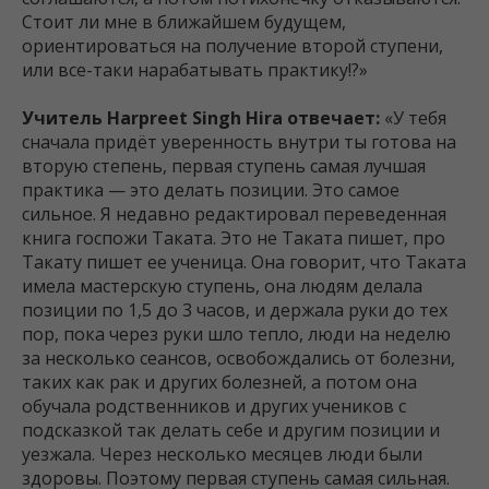
Стоит ли мне в ближайшем будущем,
ориентироваться на получение второй ступени,
или все-таки нарабатывать практику!?»
Учитель Harpreet Singh Hira отвечает:
«У тебя
сначала придёт уверенность внутри ты готова на
вторую степень, первая ступень самая лучшая
практика — это делать позиции. Это самое
сильное. Я недавно редактировал переведенная
книга госпожи Таката. Это не Таката пишет, про
Такату пишет ее ученица. Она говорит, что Таката
имела мастерскую ступень, она людям делала
позиции по 1,5 до 3 часов, и держала руки до тех
пор, пока через руки шло тепло, люди на неделю
за несколько сеансов, освобождались от болезни,
таких как рак и других болезней, а потом она
обучала родственников и других учеников с
подсказкой так делать себе и другим позиции и
уезжала. Через несколько месяцев люди были
здоровы. Поэтому первая ступень самая сильная.