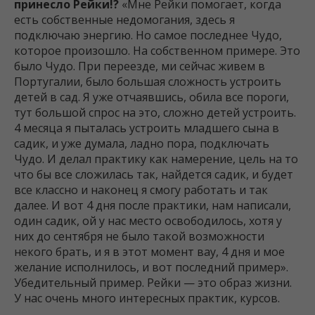
принесло Рейки!?
«Мне Рейки помогает, когда
есть собственные недомогания, здесь я
подключаю энергию. Но самое последнее Чудо,
которое произошло. На собственном примере. Это
было Чудо. При переезде, ми сейчас живем в
Португалии, было большая сложность устроить
детей в сад. Я уже отчаявшись, обила все пороги,
тут большой спрос на это, сложно детей устроить.
4 месяца я пыталась устроить младшего сына в
садик, и уже думала, ладно пора, подключать
Чудо. И делал практику как намерение, цель на то
что бы все сложилась так, найдется садик, и будет
все классно и наконец я смогу работать и так
далее. И вот 4 дня после практики, нам написали,
один садик, ой у нас место освободилось, хотя у
них до сентября не было такой возможности
некого брать, и я в этот момент вау, 4 дня и мое
желание исполнилось, и вот последний пример».
Убедительный пример. Рейки — это образ жизни.
У нас очень много интересных практик, курсов.