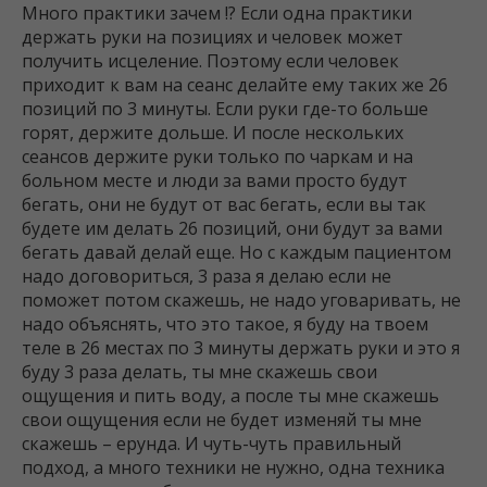
Много практики зачем !? Если одна практики
держать руки на позициях и человек может
получить исцеление. Поэтому если человек
приходит к вам на сеанс делайте ему таких же 26
позиций по 3 минуты. Если руки где-то больше
горят, держите дольше. И после нескольких
сеансов держите руки только по чаркам и на
больном месте и люди за вами просто будут
бегать, они не будут от вас бегать, если вы так
будете им делать 26 позиций, они будут за вами
бегать давай делай еще. Но с каждым пациентом
надо договориться, 3 раза я делаю если не
поможет потом скажешь, не надо уговаривать, не
надо объяснять, что это такое, я буду на твоем
теле в 26 местах по 3 минуты держать руки и это я
буду 3 раза делать, ты мне скажешь свои
ощущения и пить воду, а после ты мне скажешь
свои ощущения если не будет изменяй ты мне
скажешь – ерунда. И чуть-чуть правильный
подход, а много техники не нужно, одна техника