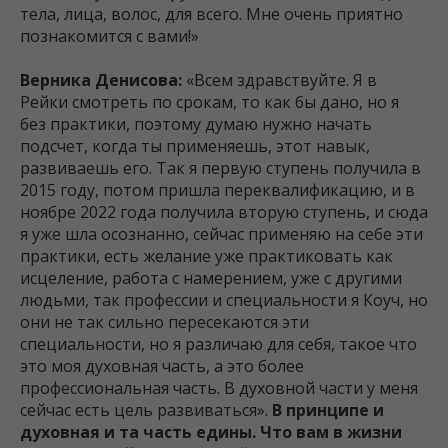
тела, лица, волос, для всего. Мне очень приятно
познакомится с вами!»
Верника Денисова:
«Всем здравствуйте. Я в
Рейки смотреть по срокам, то как бы дано, но я
без практики, поэтому думаю нужно начать
подсчет, когда ты применяешь, этот навык,
развиваешь его. Так я первую ступень получила в
2015 году, потом пришла переквалификацию, и в
ноябре 2022 года получила вторую ступень, и сюда
я уже шла осознанно, сейчас применяю на себе эти
практики, есть желание уже практиковать как
исцеление, работа с намерением, уже с другими
людьми, так профессии и специальности я Коуч, но
они не так сильно пересекаются эти
специальности, но я различаю для себя, такое что
это моя духовная часть, а это более
профессиональная часть. В духовной части у меня
сейчас есть цель развиваться».
В принципе и
духовная и та часть едины.
Что вам в жизни