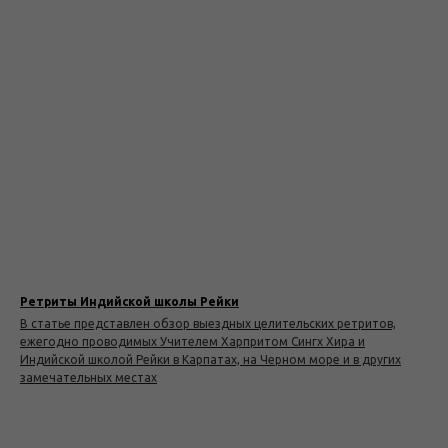
Ретриты Индийской школы Рейки
В статье представлен обзор выездных целительских ретритов,
ежегодно проводимых Учителем Харпритом Сингх Хира и
Индийской школой Рейки в Карпатах, на Черном море и в других
замечательных местах