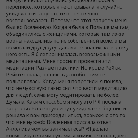
на круге Рейки. Случайно увидела запроси в
переписке, которые я не открывала, я случайно
увидела эти запросы, и я естественно
воспользовалась. Потому что этот запрос у меня
был во Вселенную. Когда я была в Польше мы там,
объединились с женщинами, которые там из-за
войны находились по не собственной воле, и мы
помогали друг другу, давали те знания, которые у
него есть. Я 6 лет занималась всевозможными
медитациями. Меня просили провести эти
медитации. Разные практики. Но кроме Рейки.
Рейки я знала, но никогда особо этим не
пользовалась. Когда меня попросили, я поняла,
что не чувствую таких сил, что вести медитацию
для людей, сама могу медитировать не более.
Думала. Каким способом я могу это !? Я послала
запрос во Вселенную и тут увидела сообщение и
решила к вам присоединиться, возможно это то
что мне нужно!» Вселенная прислала ответ.
Анжелика чем вы занимаетесь!? «Я делаю
косметику своими руками, я химик технолог, для