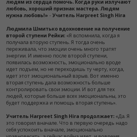
людям из сердца помочь. Когда руки излучают
любовь, хороший признак мастера. Людям
нужна любовь!»
-
Учитель Harpreet Singh Hira
Людмила Шмитько вдохновение на получение
второй ступени Рейки:
«Я вспомнила, когда я
получала вторую ступень. Я тогда очень
переживала, что эмоции очень много тратят
энергии. И именно после второй ступени,
появилась возможность, эмоционально вроде
идет подъем, но не переходишь ту черту, когда,
идет этот эмоциональный взрыв. Вот именно
вторая ступень дала возможность больше
контролировать свои эмоции. И вот для тех
людей, которые больше всех эмоциональны, это
будет поддержка и помощь вторая ступень».
Учитель
Harpreet Singh Hira продолжает:
«Да. Я
это говорил вначале. Что в первую очередь надо
себя успокоить вначале, эмоционально
уравновесить, а сейчас война идет, и вовремя