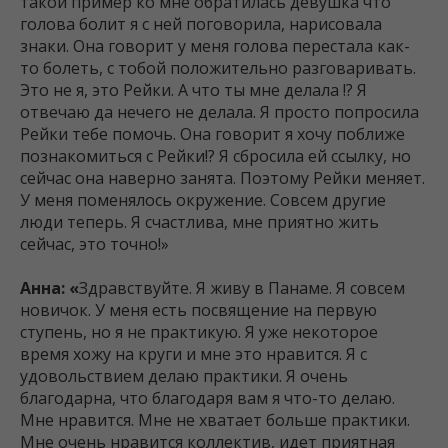
такой пример ко мне обратилась девушка что
голова болит я с ней поговорила, нарисовала
знаки. Она говорит у меня голова перестала как-
то болеть, с тобой положительно разговаривать.
Это не я, это Рейки. А что ты мне делала !? Я
отвечаю да нечего не делала. Я просто попросила
Рейки тебе помочь. Она говорит я хочу поближе
познакомиться с Рейки!? Я сбросила ей ссылку, но
сейчас она наверно занята. Поэтому Рейки меняет.
У меня поменялось окружение. Совсем другие
люди теперь. Я счастлива, мне приятно жить
сейчас, это точно!»
Анна: «
Здравствуйте. Я живу в Панаме. Я совсем
новичок. У меня есть посвящение на первую
ступень, но я не практикую. Я уже некоторое
время хожу на круги и мне это нравится. Я с
удовольствием делаю практики. Я очень
благодарна, что благодаря вам я что-то делаю.
Мне нравится. Мне не хватает больше практики.
Мне очень нравится коллектив, идет приятная