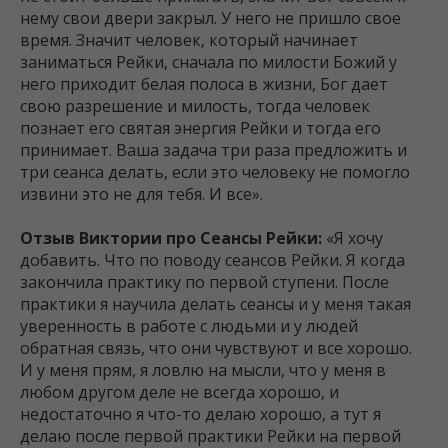
нему свои двери закрыл. У него не пришло свое
время. Значит человек, который начинает
заниматься Рейки, сначала по милости Божий у
него приходит белая полоса в жизни, Бог дает
свою разрешение и милость, тогда человек
познает его святая энергия Рейки и тогда его
принимает. Ваша задача три раза предложить и
три сеанса делать, если это человеку не помогло
извини это не для тебя. И все».
Отзыв Виктории про Сеансы Рейки:
«Я хочу
добавить. Что по поводу сеансов Рейки. Я когда
закончила практику по первой ступени. После
практики я научила делать сеансы и у меня такая
уверенность в работе с людьми и у людей
обратная связь, что они чувствуют и все хорошо.
И у меня прям, я ловлю на мысли, что у меня в
любом другом деле не всегда хорошо, и
недостаточно я что-то делаю хорошо, а тут я
делаю после первой практики Рейки на первой