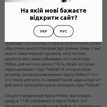
для меня сейчас в данной ситуации — это помощь,
мои родным, помощь моим родным, которые у
На якій мові бажаєте
меня сейчас на расстоянии в первую очередь.
Благодарю!»
відкрити сайт?
УКР
РУС
Начало встречи «Что такое Круг Рейки!?»
проводит Косогонова Этери вступительное слово:
«Мы очень много говорим про разные темы. У нас
много тематических кружков, но в потоке
кружков мы с вами забываем, что такое Круг
Рейки, для чего он нужен !? Есть люди, которые
недооценивают Круг Рейки!? И сегодня наша
встреча, посвящённая именно Кругу Рейки !? Что
это такое для чего он нужен!? Какая задача Круга !?
Для всего принципа нужно посещать Круг Рейки!?
Общее определение Круга Рейки, мы каждую
среду в 17:30 собираемся в круге Рейки, это
происходит в каждой школе Рейки по Украине и в