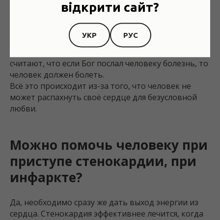
відкрити сайт?
лекарства и врачей. Таким образом, человек
окупает свои грехи деньгами.
УКР
РУС
Вот насколько у Господа открытое и милосердное
сердце. А некоторые этого не понимают, и
считают, что если Бог послал человеку болезнь, то
человек должен болеть.
Всё это происходит из-за того, что человек не
может распахнуть своё сердце для безусловной
любви.
Можно помочь человеку при
приступе стенокардии, при
инфаркте?
Да, необходимо сразу же дать выход энергии из
сердца. Стенокардия эффективнее лечится, когда