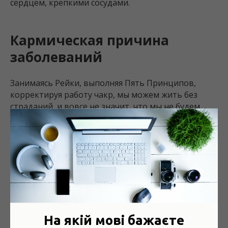
сердцем, крепкими сосудами.
Кармическая причина
заболеваний
Занимаясь Рейки, выполняя Пять Принципов,
корректируя работу чакр, мы можем жить без
страданий, и вовсе не значит, что мы не будем
болеть. Болезни нам даются для отработки кармы.
Но выздоровление будет проходить быстрее и без
острых приступов.
Господь Бог по нашим грехам дает нам болезни. И
если в прошлой жизни мы совершили какие-то
ошибки, то мы должны искупить их, пройдя через
данные болезни. Но Господь милосерден
настолько, что Он всех людей прощает. И чтобы
На якій мові бажаєте
исцелиться от болезней, дал человеку больницы,