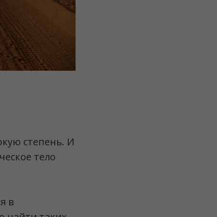
окую степень. И
ческое тело
я в
о найти таких