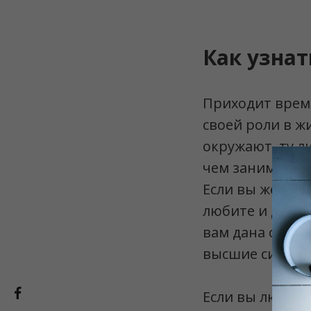
Как узнат
Приходит время
своей роли в ж
окружают, ту ли
чем занимается
Если вы женаты
любите и делит
вам дана свыше
высшие силы, ч
Если вы любите