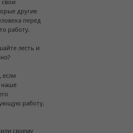
 свои
торые другие
еловека перед
то работу.
шайте лесть и
жно?
 если
, наше
его
дующую работу,
чили своему