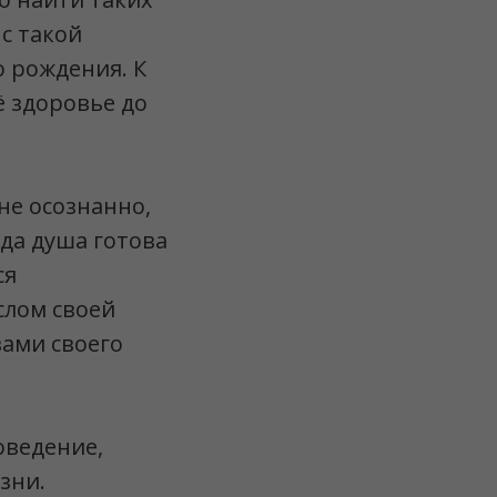
с такой
о рождения. К
ё здоровье до
не осознанно,
да душа готова
ся
слом своей
ами своего
оведение,
зни.