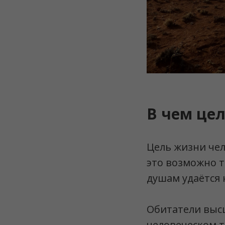
В чем це
Цель жизни чел
это возможно т
душам удаётся 
Обитатели высш
человеческом т