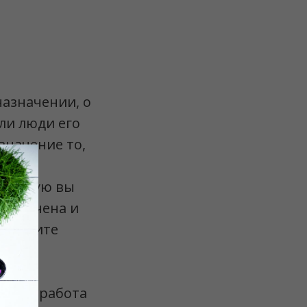
назначении, о
 ли люди его
азначение то,
 которую вы
назначена и
агодарите
то эта работа