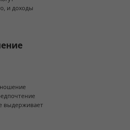
о, и доходы
чение
отношение
предпочтение
не выдерживает