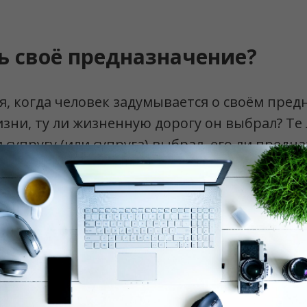
ь своё предназначение?
, когда человек задумывается о своём пред
изни, ту ли жизненную дорогу он выбрал? Те
 супругу (или супруга) выбрал, его ли предн
 на работе?
, то супруга, которая идёт с вами по жизни,
е с ней радости и невзгоды та, что вам пред
, ни в коем случае не сомневайтесь. А побл
то она с вами.
 ту работу, которой вы сейчас занимаетесь, 