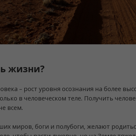
ль жизни?
овека – рост уровня осознания на более выс
олько в человеческом теле. Получить челове
не всем.
их миров, боги и полубоги, желают родитьс
еле, чтобы расти духовно, но на Земле тяжел