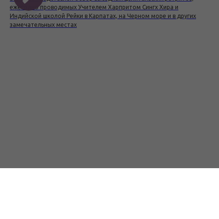
ежегодно проводимых Учителем Харпритом Сингх Хира и
Индийской школой Рейки в Карпатах, на Черном море и в других
замечательных местах