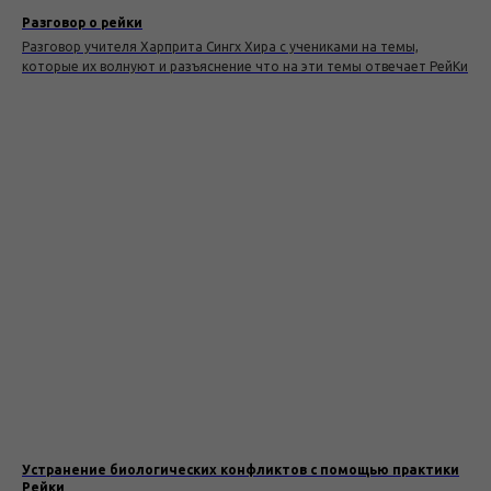
Разговор о рейки
Разговор учителя Харприта Сингх Хира с учениками на темы,
которые их волнуют и разъяснение что на эти темы отвечает РейКи
Устранение биологических конфликтов с помощью практики
Рейки