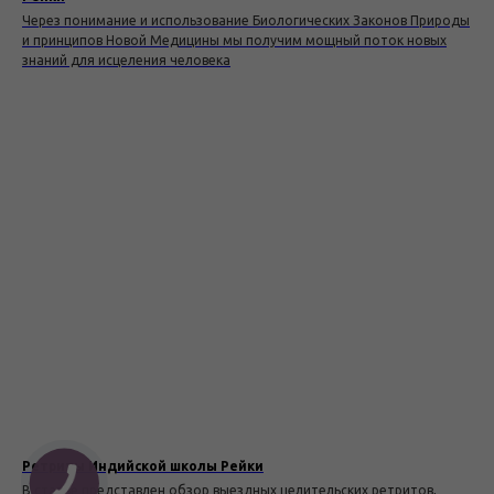
Через понимание и использование Биологических Законов Природы
и принципов Новой Медицины мы получим мощный поток новых
знаний для исцеления человека
Ретриты Индийской школы Рейки
В статье представлен обзор выездных целительских ретритов,