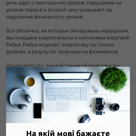
речь идет о ментальном уровне. Нарушения на
уровне первой и второй чакр указывает на
нарушения физического уровня.
Все оболочки, на которых обнаружены нарушения,
мы очищаем энергетически и наполняем энергией
Рейки. Рейки исцеляет энергетику на тонких
уровнях, а результат получаем на физическом.
Ознакомиться с данной техникой практики вы
сможете и научиться применять на практике,
кликнув на видео. Вы получаете прекрасную
возможность совершенно бесплатно улучшить
состояние вашего здоровья. Вы можете
поделиться вашими результатами с Гранд
Мастером Рейки Харпритом Сингх Хира и
получить от него обратную связь относительно
вашей техники и дальнейшего пути гармонизации
вашей энергетики.
На якій мові бажаєте