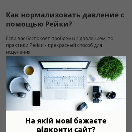
Как нормализовать давление с
помощью Рейки?
Если вас беспокоят проблемы с давлением, то
практики Рейки - прекрасный способ для
исцеления.
После проведения практики вы можете
поделиться вашим результатом и получить
обратную связь относительно техники и
дальнейшего пути гармонизации вашей
энергетики, и, как следствие, вашего физического
состояния.
Мастера и практикующие Индийской школы
Рейки всегда готовы прийти к вам на помощь.
На якій мові бажаєте
Энергетическая диагностика, сеансы Рейки,
відкрити сайт?