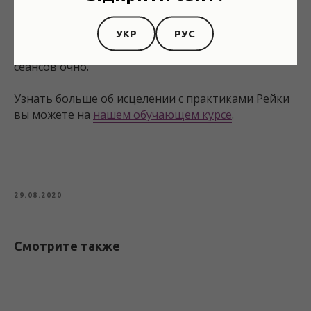
исцеляющие практики, энергетическая очистка
ног, которая очень эффективна для нормализации
давления. Сеансы возможны на расстоянии, если
УКР
РУС
вы уже прошли предварительно несколько
сеансов очно.
Узнать больше об исцелении с практиками Рейки
вы можете на
нашем обучающем курсе
.
29.08.2020
Смотрите также