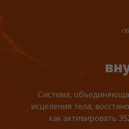
Об
вн
Система, объединяющая
исцеления тела, восстан
как активировать 35