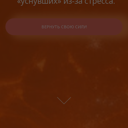
«уснувших» из-за стресса.
ВЕРНУТЬ СВОЮ СИЛУ!