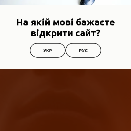
На якій мові бажаєте
відкрити сайт?
УКР
РУС